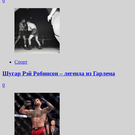
0
Спорт
Шугар Рэй Робинсон – легенда из Гарлема
0