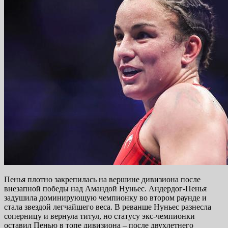
Пенья плотно закрепилась на вершине дивизиона после
внезапной победы над Амандой Нуньес. Андердог-Пенья
задушила доминирующую чемпионку во втором раунде и
стала звездой легчайшего веса. В реванше Нуньес разнесла
соперницу и вернула титул, но статусу экс-чемпионки
оставил Пенью в топе дивизиона – после двухлетнего