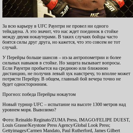
За всю карьеру в UFC Раунтри не провел ни одного
тейкдауна. А это значит, что нас ждет поединок в стойке
между двумя нокаутерами. В таких случаях бойцы часто
боятся силы друг друга, но кажется, что это совсем не тот
случай.
У Перейры больше шансов – из-за антропометрии и более
сильных навыков в стойке. Но защита вызывает вопросы.
Если Раунтри пробьется на среднюю или ближнюю
дистанцию, не получив левый хук навстречу, то вполне может
потрясти Перейру. В общем, главный бой вечера точно не
будет односторонним.
Прогноз: победа Перейры нокаутом
Новый турнир UFC – испытание на высоте 1300 метров над
уровнем моря. Вывозимо?
Фото: Reinaldo Reginato/ZUMA Press, IMAGO/FELIPE DUEST,
Louis Grasse/Keystone Press Agency/Global Look Press;
Gettyimages/Carmen Mandato, Paul Rutherford, James Gilbert