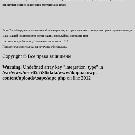
ответственности за содержание материала не несет.
Если Вы обнаружили на нашем сайте материалы, которые нарушают авторские права, принадлежащие
Вам, Вашей компании или организации, пожалуйста, сообщите нам.
На сайте могут быть опубликованы материалы 18+!
При цитировании ссылка на источник обязательна.
Copyright © Все права защищены.
Warning
: Undefined array key "integration_type" in
/var/www/user655586/data/www/ikapa.ru/wp-
content/uploads/.sape/sape.php
on line
2012