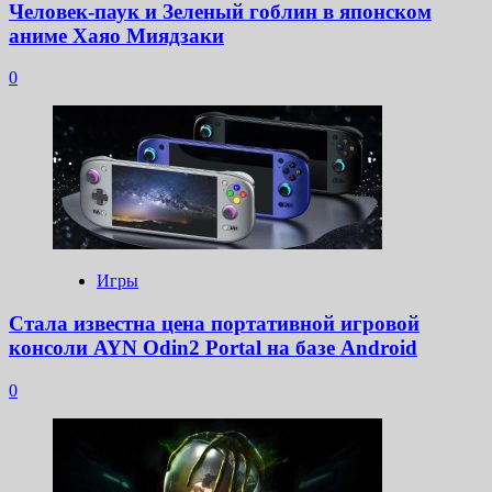
Человек-паук и Зеленый гоблин в японском
аниме Хаяо Миядзаки
0
Игры
Стала известна цена портативной игровой
консоли AYN Odin2 Portal на базе Android
0