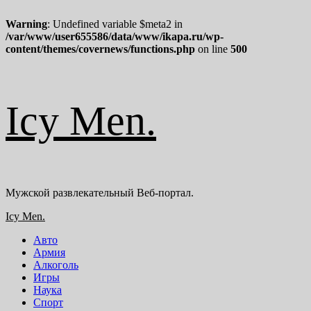
Warning
: Undefined variable $meta2 in
/var/www/user655586/data/www/ikapa.ru/wp-
content/themes/covernews/functions.php
on line
500
Перейти
Icy Men.
к
содержимому
Мужской развлекательный Веб-портал.
Основное
Icy Men.
меню
Авто
Армия
Алкоголь
Игры
Наука
Спорт