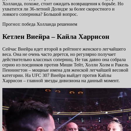
Холланда, похоже, стоит ожидать возвращения к борьбе. Но
ухватится ли 36-летний Долидзе за более скоростного и
ловкого соперника? Большой вопрос.
Прогноз: победа Холланда решением
Кетлен Виейра – Кайла Харрисон
Сейчас Виейра идет второй в рейтинге женского легчайшего
веса. Она не очень часто дерется, но регулярно получает
действительно классных соперниц. Не так давно она собрала
серию из поединков против Миши Тейт, Холли Холм и Ракель
Пеннингтон – мощные имена для женской легчайшей весовой
категории. На UFC 307 Виейра выйдет против Кайлы
Харрисон – главной звезды дивизиона на данный момент.