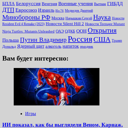
Белоруссия
Военные учения
БПЛА
ГИБДД
Венгрия
Вьетнам
ДТП
Евросоюз
Израиль
Медведев Дмитрий
Ил-76
Наука
Минoбороны РФ
Москва
Нарышкин Сергей
Новости
Новости Silent Hill 2
Resident Evil 4 Remake (2023)
Новости Teenage Mutant
Открытия
ООН
ОДКБ
ОАЭ
Ninja Turtles: Mutants Unleashed
Россия
США
Путин Владимир
Польша
Трамп
Ядерный щит
алкоголь
напиток
Дональд
праздник
Вам будет интересно:
Игры
ИИ показал, как бы выглядели Веном, Карнаж,