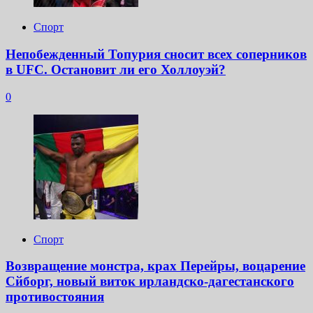
Спорт
Непобежденный Топурия сносит всех соперников
в UFC. Остановит ли его Холлоуэй?
0
Спорт
Возвращение монстра, крах Перейры, воцарение
Сйборг, новый виток ирландско-дагестанского
противостояния