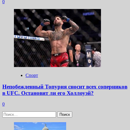
0
Спорт
Непобежденный Топурия сносит всех соперников
в UFC. Остановит ли его Холлоуэй?
0
Найти: