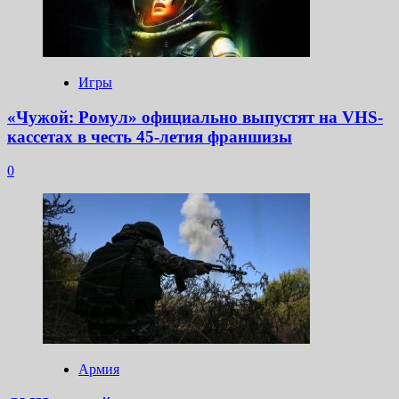
Игры
«Чужой: Ромул» официально выпустят на VHS-
кассетах в честь 45-летия франшизы
0
Армия