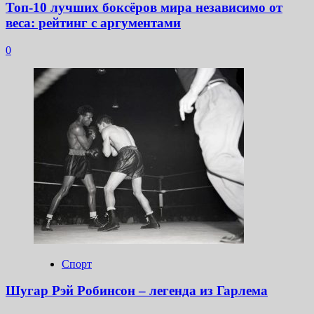
Топ-10 лучших боксёров мира независимо от
веса: рейтинг с аргументами
0
Спорт
Шугар Рэй Робинсон – легенда из Гарлема