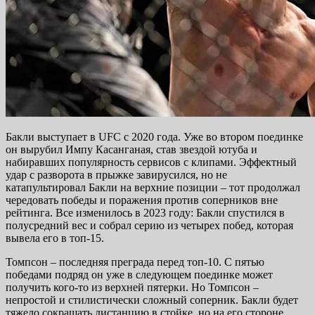
Бакли выступает в UFC с 2020 года. Уже во втором поединке
он вырубил Импу Касанганая, став звездой ютуба и
набиравших популярность сервисов с клипами. Эффектный
удар с разворота в прыжке завирусился, но не
катапультировал Бакли на верхние позиции – тот продолжал
чередовать победы и поражения против соперников вне
рейтинга. Все изменилось в 2023 году: Бакли спустился в
полусредний вес и собрал серию из четырех побед, которая
вывела его в топ-15.
Томпсон – последняя преграда перед топ-10. С пятью
победами подряд он уже в следующем поединке может
получить кого-то из верхней пятерки. Но Томпсон –
непростой и стилистически сложный соперник. Бакли будет
тяжело сокращать дистанцию в стойке, но на его стороне