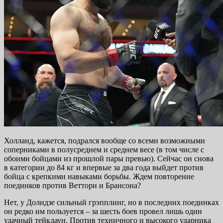
Холланд, кажется, подрался вообще со всеми возможными
соперниками в полусреднем и среднем весе (в том числе с
обоими бойцами из прошлой пары превью). Сейчас он снова
в категории до 84 кг и впервые за два года выйдет против
бойца с крепкими навыками борьбы. Ждем повторение
поединков против Веттори и Брансона?
Нет, у Долидзе сильный грэпплинг, но в последних поединках
он редко им пользуется – за шесть боев провел лишь один
удачный тейкдаун. Против техничного и высокого ударника