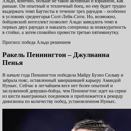
Альдо, конечно, больше не такой активный и взрывной, как
раньше. Он опытный и техничный боец, но ему будет трудно
выдержать темп Баутисты в течение трех раундов – особенно
в условиях среднегорья Солт-Лейк-Сити. Но, возможно,
бойцовский интеллект позволит Альдо замедлить темп в
первых двух раундах и наказать соперника за неаккуратность
в стойке, а затем спокойно провести третью пятиминутку.
Прогноз: победа Альдо решением
Ракель Пеннингтон – Джулианна
Пенья
В начале года Пеннингтон победила Майру Буэно Сильву и
забрала пояс, оставленный завершившей карьеру Амандой
Нуньес. Сейчас в легчайшем весе нет более опытной и
заслуженной девушки-бойца, чем Пеннингтон: идет на серии
из шести выигранных поединков и приближается к рекорду
дивизиона по количеству побед, установленном Нуньес.