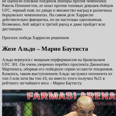
не оценили близкий поединок Виейры против чемпионки
Ракель Пеннингтон, ее опыт против топовых девушек-бойцов
UFC, черный пояс по дзюдо и множество наград в различных
борцовских чемпионатах. На самом деле Харрисон
действительно фаворитка, но не настолько однозначная.
Возможно, бой зайдет в третий раунд и даже пройдет всю
дистанцию.
Прогноз: победа Харрисон решением
Жозе Альдо – Марио Баутиста
Альдо вернулся с мощным перформансом на бразильском
UFC 301. Он очень уверенно перебил проспекта Джонатана
Мартинеса, оборвав его победную серию из шести поединков.
Казалось, таким выступлением Альдо заслужил оппонента из
топ-5 или хотя бы топ-10, но вместо этого получил №11 в
рейтинге легчайшего веса – Марио Баутисту.