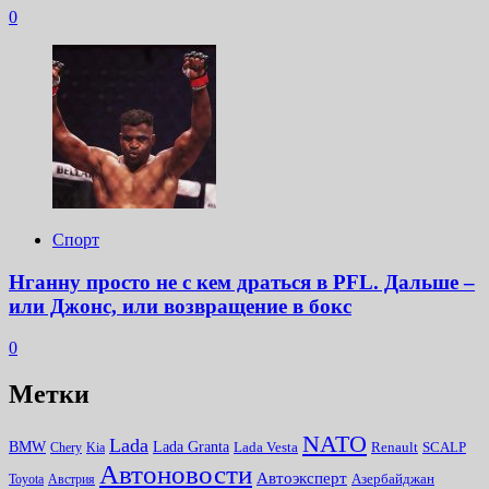
0
Спорт
Нганну просто не с кем драться в PFL. Дальше –
или Джонс, или возвращение в бокс
0
Метки
NATO
Lada
Lada Granta
BMW
Chery
Kia
Lada Vesta
Renault
SCALP
Автоновости
Автоэксперт
Toyota
Австрия
Азербайджан