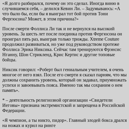
«Я долго разбирался, почему он это сделал. Иногда виню в
случившемся себя, – делился Кевин Ли. – Задумываюсь: «А
что было бы, если бы я выиграл тот бой против Тони
Фергюсона? Может, в этом причина?»
После смерти Фоллиса Ли так и не вернулся на высокий
уровень. За шесть лет после поединка против Фергюсона он
проиграл пять раз, выиграв только трижды. Xtreme Couture
продолжил развиваться, но уже под руководством протеже
Фоллиса Эрика Никсика. Сейчас там тренируются Фрэнсис
Нганну, Шон Стрикленд, Крис Кертис и другие топовые
бойцы.
Никсик говорил: «Роберт был гениальным учителем, я очень
многое от него взял. После его смерти я сказал парням, что мы
должны сохранить уровень, который он задавал, приумножать
успехи и завоевывать пояса. Именно так мы сохраним о нем
память».
* – деятельность религиозной организации «Свидетели
Иеговы» признана экстремистской и запрещена в Российской
Федерации.
«Я чемпион, а ты никто, пидор». Главный злодей бокса дрался
на ножах и курил на ринге