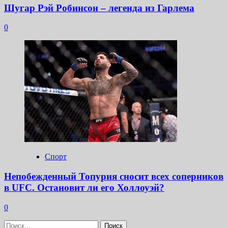
Шугар Рэй Робинсон – легенда из Гарлема
0
Спорт
Непобежденный Топурия сносит всех соперников
в UFC. Остановит ли его Холлоуэй?
0
Найти: