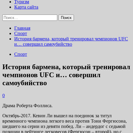
Туризм
Карта сайта
Найти:
Главная
Спорт
История бармена, который тренировал чемпионов UFC
и… совершил самоубийство
Спорт
История бармена, который тренировал
чемпионов UFC и… совершил
самоубийство
0
Драма Роберта Фоллиса.
Октябрь-2017. Кевин Ли вышел на поединок за титул
временного чемпиона легкого веса против Тони Фергюсона,
шедшего на серии из девяти побед. Ли – андердог с седьмой
позиции в рейтинге легковесов (Фергюсон – второй), но с