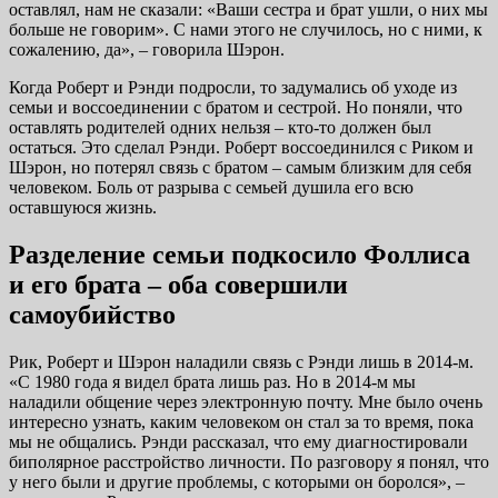
оставлял, нам не сказали: «Ваши сестра и брат ушли, о них мы
больше не говорим». С нами этого не случилось, но с ними, к
сожалению, да», – говорила Шэрон.
Когда Роберт и Рэнди подросли, то задумались об уходе из
семьи и воссоединении с братом и сестрой. Но поняли, что
оставлять родителей одних нельзя – кто-то должен был
остаться. Это сделал Рэнди. Роберт воссоединился с Риком и
Шэрон, но потерял связь с братом – самым близким для себя
человеком. Боль от разрыва с семьей душила его всю
оставшуюся жизнь.
Разделение семьи подкосило Фоллиса
и его брата – оба совершили
самоубийство
Рик, Роберт и Шэрон наладили связь с Рэнди лишь в 2014-м.
«С 1980 года я видел брата лишь раз. Но в 2014-м мы
наладили общение через электронную почту. Мне было очень
интересно узнать, каким человеком он стал за то время, пока
мы не общались. Рэнди рассказал, что ему диагностировали
биполярное расстройство личности. По разговору я понял, что
у него были и другие проблемы, с которыми он боролся», –