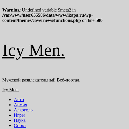
Warning
: Undefined variable $meta2 in
/var/www/user655586/data/www/ikapa.ru/wp-
content/themes/covernews/functions.php
on line
500
Перейти
Icy Men.
к
содержимому
Мужской развлекательный Веб-портал.
Основное
Icy Men.
меню
Авто
Армия
Алкоголь
Игры
Наука
Спорт