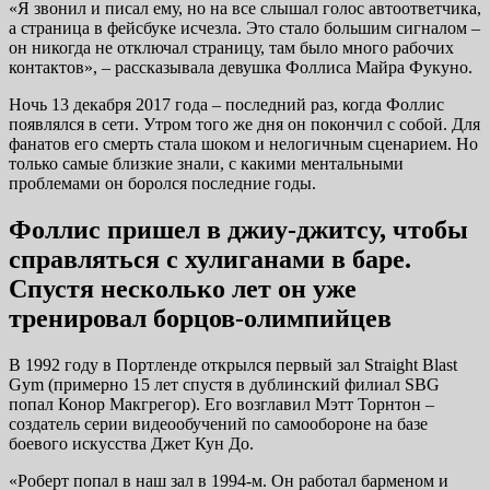
«Я звонил и писал ему, но на все слышал голос автоответчика,
а страница в фейсбуке исчезла. Это стало большим сигналом –
он никогда не отключал страницу, там было много рабочих
контактов», – рассказывала девушка Фоллиса Майра Фукуно.
Ночь 13 декабря 2017 года – последний раз, когда Фоллис
появлялся в сети. Утром того же дня он покончил с собой. Для
фанатов его смерть стала шоком и нелогичным сценарием. Но
только самые близкие знали, с какими ментальными
проблемами он боролся последние годы.
Фоллис пришел в джиу-джитсу, чтобы
справляться с хулиганами в баре.
Спустя несколько лет он уже
тренировал борцов-олимпийцев
В 1992 году в Портленде открылся первый зал Straight Blast
Gym (примерно 15 лет спустя в дублинский филиал SBG
попал Конор Макгрегор). Его возглавил Мэтт Торнтон –
создатель серии видеообучений по самообороне на базе
боевого искусства Джет Кун До.
«Роберт попал в наш зал в 1994-м. Он работал барменом и