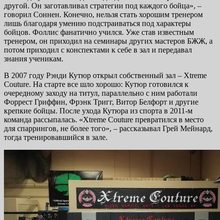
другой. Он заготавливал стратегии под каждого бойца», –
говорил Соннен. Конечно, нельзя стать хорошим тренером
лишь благодаря умению подстраиваться под характеры
бойцов. Фоллис фанатично учился. Уже став известным
тренером, он приходил на семинары других мастеров БЖЖ, а
потом приходил с конспектами к себе в зал и передавал
знания ученикам.
В 2007 году Рэнди Кутюр открыл собственный зал – Xtreme
Couture. На старте все шло хорошо: Кутюр готовился к
очередному заходу на титул, параллельно с ним работали
Форрест Гриффин, Фрэнк Тригг, Витор Белфорт и другие
крепкие бойцы. После ухода Кутюра из спорта в 2011-м
команда рассыпалась. «Xtreme Couture превратился в место
для спаррингов, не более того», – рассказывал Грей Мейнард,
тогда тренировавшийся в зале.