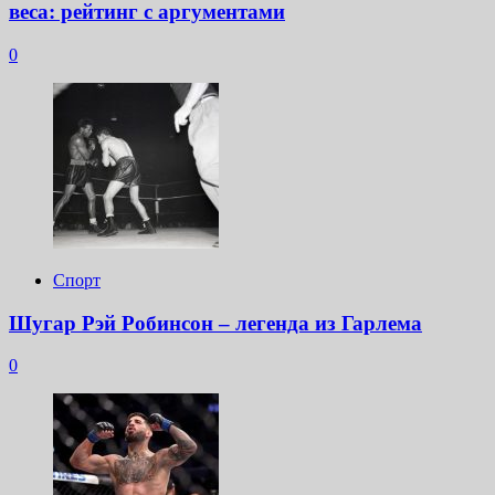
веса: рейтинг с аргументами
0
Спорт
Шугар Рэй Робинсон – легенда из Гарлема
0