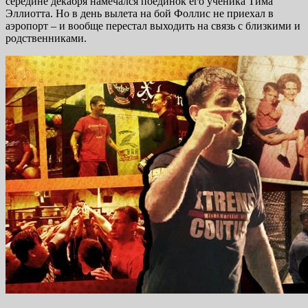
середине декабря намечался поединок его ученика Тима
Эллиотта. Но в день вылета на бой Фоллис не приехал в
аэропорт – и вообще перестал выходить на связь с близкими и
родственниками.