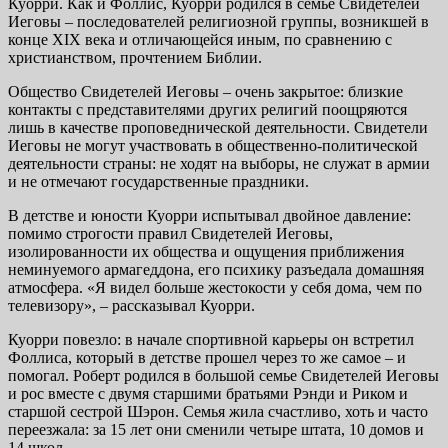
Куорри. Как и Фоллис, Куорри родился в семье Свидетелей
Иеговы – последователей религиозной группы, возникшей в
конце XIX века и отличающейся иным, по сравнению с
христианством, прочтением Библии.
Общество Свидетелей Иеговы – очень закрытое: близкие
контакты с представителями других религий поощряются
лишь в качестве проповеднической деятельности. Свидетели
Иеговы не могут участвовать в общественно-политической
деятельности страны: не ходят на выборы, не служат в армии
и не отмечают государственные праздники.
В детстве и юности Куорри испытывал двойное давление:
помимо строгости правил Свидетелей Иеговы,
изолированности их общества и ощущения приближения
неминуемого армагеддона, его психику разъедала домашняя
атмосфера. «Я видел больше жестокости у себя дома, чем по
телевизору», – рассказывал Куорри.
Куорри повезло: в начале спортивной карьеры он встретил
Фоллиса, который в детстве прошел через то же самое – и
помогал. Роберт родился в большой семье Свидетелей Иеговы
и рос вместе с двумя старшими братьями Рэнди и Риком и
старшой сестрой Шэрон. Семья жила счастливо, хоть и часто
переезжала: за 15 лет они сменили четыре штата, 10 домов и
14 школ.