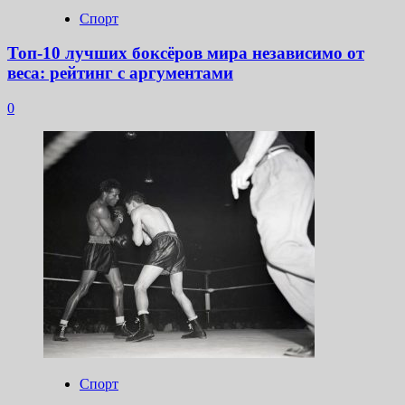
Спорт
Топ-10 лучших боксёров мира независимо от
веса: рейтинг с аргументами
0
Спорт