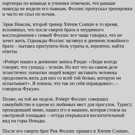
партнеры по команде и ученики отмечали, что раньше
никогда не видели его пьяным. Фоллис пропускал тренировки
и часто не спал по ночам.
Эрик Никсик, второй тренер Xtreme Couture в то время,
вспоминал, что после смерти брата и неудачного
воссоединения с семьей Фоллис все чаще говорил, что не
хочет жить. Однажды Фоллис заглянул в дневник покойного
брата – пытаясь притупить боль утраты и, вероятно, найти
ответы.
«Роберт нашел в дневнике запись Рэнди: «Люди всегда
говорят, что суицид – эгоизм. Но вот что на самом деле
эгоистично: попытки людей вокруг заставить человека
продолжить жить для них со всей той болью, которую он
испытывает». Я поняла, что так он себя оправдывал», –
говорила Фукуно.
Позже, на той же неделе, Роберт Фоллис совершил
самоубийство в одном из любимых мест для прогулок. Турист,
проходивший мимо, нашел его в машине, которая стояла на
смотровой площадке – оттуда открывался восхитительный
вид на горы Невады.
После его смерти брат Рик Фоллис пришел в Xtreme Couture,