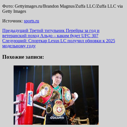
Фото: Gettyimages.ru/Brandon Magnus/Zuffa LLC/Zuffa LLC via
Getty Images
Источник:
sports.ru
Навигация
Предыдущий
Третий титульник Перейры за год и
ветеранский поход Альдо – каким будет UFC 307
записи
Следующий:
Спорткар Lexus LC получил обновки к 2025
модельному году
Похожие записи: