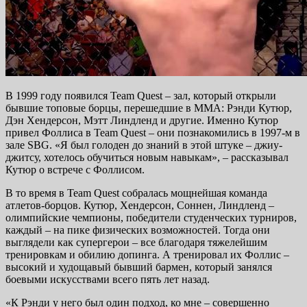
В 1999 году появился Team Quest – зал, который открыли
бывшие топовые борцы, перешедшие в ММА: Рэнди Кутюр,
Дэн Хендерсон, Мэтт Линдленд и другие. Именно Кутюр
привел Фоллиса в Team Quest – они познакомились в 1997-м в
зале SBG. «Я был голоден до знаний в этой штуке – джиу-
джитсу, хотелось обучиться новым навыкам», – рассказывал
Кутюр о встрече с Фоллисом.
В то время в Team Quest собралась мощнейшая команда
атлетов-борцов. Кутюр, Хендерсон, Соннен, Линдленд –
олимпийские чемпионы, победители студенческих турниров,
каждый – на пике физических возможностей. Тогда они
выглядели как супергерои – все благодаря тяжелейшим
тренировкам и обилию допинга. А тренировал их Фоллис –
высокий и худощавый бывший бармен, который занялся
боевыми искусствами всего пять лет назад.
«К Рэнди у него был один подход, ко мне – совершенно