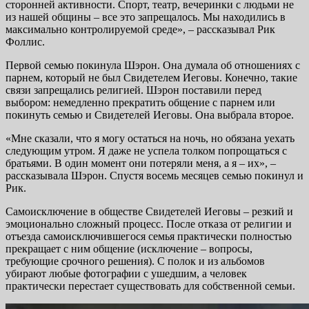
сторонней активности. Спорт, театр, вечеринки с людьми не
из нашей общины – все это запрещалось. Мы находились в
максимально контролируемой среде», – рассказывал Рик
Фоллис.
Первой семью покинула Шэрон. Она думала об отношениях с
парнем, который не был Свидетелем Иеговы. Конечно, такие
связи запрещались религией. Шэрон поставили перед
выбором: немедленно прекратить общение с парнем или
покинуть семью и Свидетелей Иеговы. Она выбрала второе.
«Мне сказали, что я могу остаться на ночь, но обязана уехать
следующим утром. Я даже не успела толком попрощаться с
братьями. В один момент они потеряли меня, а я – их», –
рассказывала Шэрон. Спустя восемь месяцев семью покинул и
Рик.
Самоисключение в обществе Свидетелей Иеговы – резкий и
эмоционально сложный процесс. После отказа от религии и
отъезда самоисключившегося семья практически полностью
прекращает с ним общение (исключение – вопросы,
требующие срочного решения). С полок и из альбомов
убирают любые фотографии с ушедшим, а человек
практически перестает существовать для собственной семьи.