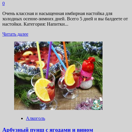
0
Очень классная и насыщенная имбирная настойка для
холодных осенне-зимних дней. Всего 5 дней и вы балдеете от
настойки. Категория: Напитки...
Прочитать
Читать далее
больше
о
Ароматная
имбирная
настойка
Алкоголь
Арбузный пунш с ягодами и вином