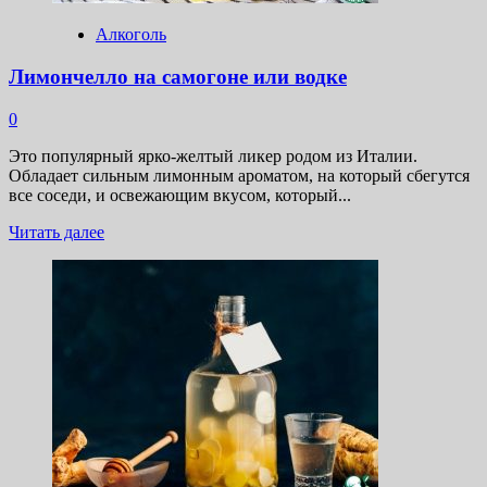
Алкоголь
Лимончелло на самогоне или водке
0
Это популярный ярко-желтый ликер родом из Италии.
Обладает сильным лимонным ароматом, на который сбегутся
все соседи, и освежающим вкусом, который...
Прочитать
Читать далее
больше
о
Лимончелло
на
самогоне
или
водке