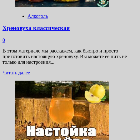
Алкоголь
Хреновуха классическая
0
В этом материале мы расскажем, как быстро и просто
приготовить настоящую хреновуху. Вы можете её пить не
только для настроения,...
Прочитать
Читать далее
больше
о
Хреновуха
классическая