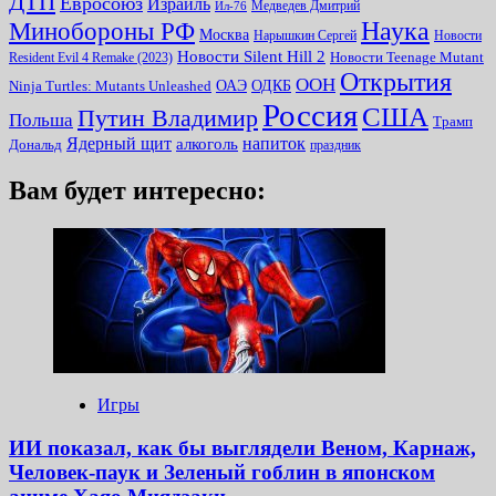
ДТП
Евросоюз
Израиль
Медведев Дмитрий
Ил-76
Наука
Минoбороны РФ
Москва
Нарышкин Сергей
Новости
Новости Silent Hill 2
Resident Evil 4 Remake (2023)
Новости Teenage Mutant
Открытия
ООН
ОДКБ
ОАЭ
Ninja Turtles: Mutants Unleashed
Россия
США
Путин Владимир
Польша
Трамп
Ядерный щит
алкоголь
напиток
Дональд
праздник
Вам будет интересно:
Игры
ИИ показал, как бы выглядели Веном, Карнаж,
Человек-паук и Зеленый гоблин в японском