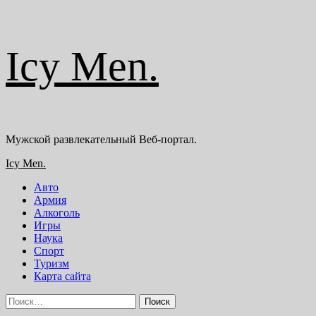
Перейти
Icy Men.
к
содержимому
Мужской развлекательный Веб-портал.
Основное
Icy Men.
меню
Авто
Армия
Алкоголь
Игры
Наука
Спорт
Туризм
Карта сайта
Найти: