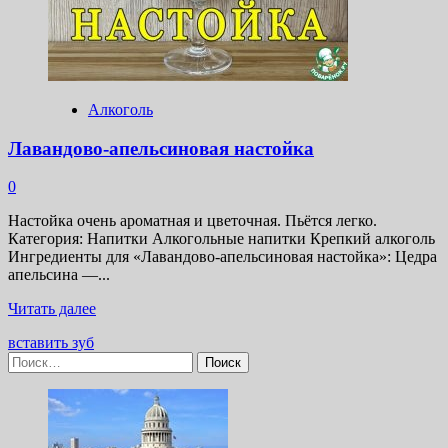
Алкоголь
Лавандово-апельсиновая настойка
0
Настойка очень ароматная и цветочная. Пьётся легко.
Категория: Напитки Алкогольные напитки Крепкий алкоголь
Ингредиенты для «Лавандово-апельсиновая настойка»: Цедра
апельсина —...
Прочитать
Читать далее
больше
вставить зуб
о
Найти:
Лавандово-
апельсиновая
настойка