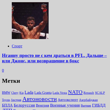
Спорт
Нганну просто не с кем драться в PFL. Дальше –
или Джонс, или возвращение в бокс
0
Метки
NATO
Lada
Lada Granta
BMW
Chery
Kia
Lada Vesta
Renault
SCALP
Автоновости
Автоэксперт
Toyota
Австрия
Азербайджан
Белоруссия
Военные учения
БПЛА
ГИБДД
Венгрия
Вьетнам