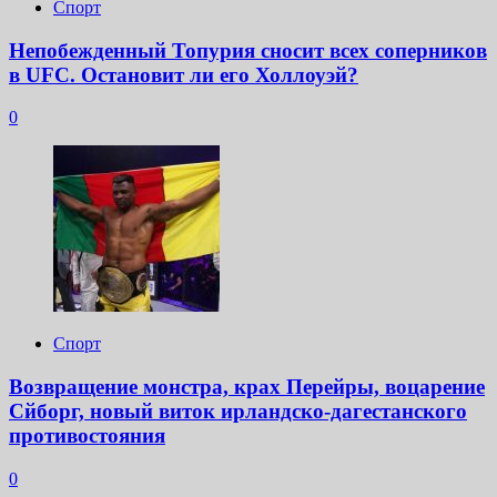
Спорт
Непобежденный Топурия сносит всех соперников
в UFC. Остановит ли его Холлоуэй?
0
Спорт
Возвращение монстра, крах Перейры, воцарение
Сйборг, новый виток ирландско-дагестанского
противостояния
0