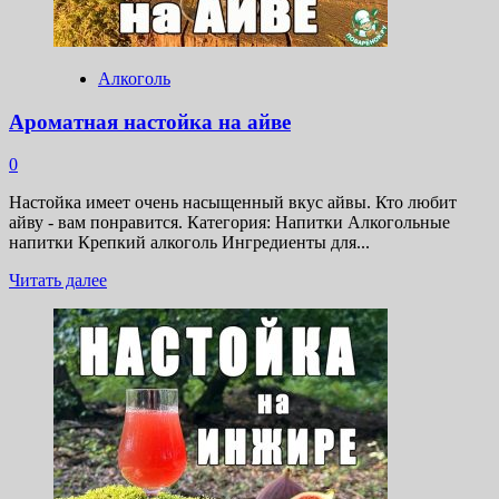
Алкоголь
Ароматная настойка на айве
0
Настойка имеет очень насыщенный вкус айвы. Кто любит
айву - вам понравится. Категория: Напитки Алкогольные
напитки Крепкий алкоголь Ингредиенты для...
Прочитать
Читать далее
больше
о
Ароматная
настойка
на
айве