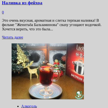
Наливка из фейхоа
0
Это очень вкусная, ароматная и слегка терпкая наливка! В
фильме "Женитьба Бальзаминова" сваху угощают водочкой.
Хочется верить, что это была...
Прочитать
Читать далее
больше
о
Наливка
из
фейхоа
Алкоголь