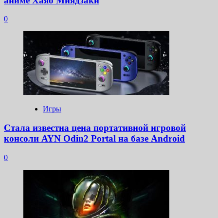
аниме Хаяо Миядзаки
0
Игры
Стала известна цена портативной игровой
консоли AYN Odin2 Portal на базе Android
0