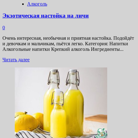
Алкоголь
Экзотическая настойка на личи
0
Очень интересная, необычная и приятная настойка. Подойдёт
и девочкам и мальчикам, пьётся легко. Категория: Напитки
Алкогольные напитки Крепкий алкоголь Ингредиенты...
Прочитать
Читать далее
больше
о
Экзотическая
настойка
на
личи