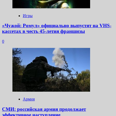
Игры
«Чужой: Ромул» официально выпустят на VHS-
кассетах в честь 45-летия франшизы
0
Армия
СМИ: российская армия продолжает
эффективное наступление