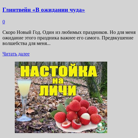
Глинтвейн «В ожидании чуда»
0
Скоро Новый Год. Один из любимых праздников. Но для меня
ожидание этого праздника важнее его самого. Предвкушение
волшебства для меня...
Прочитать
Читать далее
больше
о
Глинтвейн
«В
ожидании
чуда»