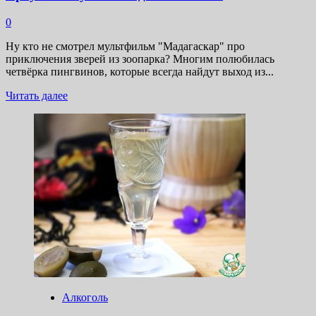
0
Ну кто не смотрел мультфильм "Мадагаскар" про
приключения зверей из зоопарка? Многим полюбилась
четвёрка пингвинов, которые всегда найдут выход из...
Прочитать
Читать далее
больше
о
Арбузный
пунш
с
ягодами
и
вином
Алкоголь