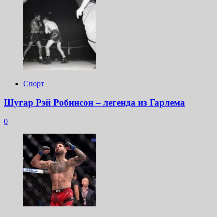
Спорт
Шугар Рэй Робинсон – легенда из Гарлема
0