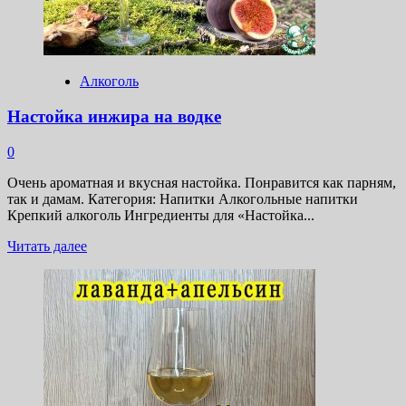
Алкоголь
Настойка инжира на водке
0
Очень ароматная и вкусная настойка. Понравится как парням,
так и дамам. Категория: Напитки Алкогольные напитки
Крепкий алкоголь Ингредиенты для «Настойка...
Прочитать
Читать далее
больше
о
Настойка
инжира
на
водке