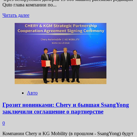
Quto глава компании по...
Прочитать
Читать далее
больше
о
Lada
хочет
занять
место
Geely
на рынке
Белоруссии
Авто
Грозит новинками: Chery и бывшая SsangYong
заключили соглашение о партнерстве
0
Компании Chery и KG Mobility (в прошлом - SsangYong) будут