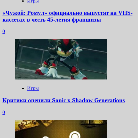
Игры
«Чужой: Ромул» официально выпустят на VHS-
кассетах в честь 45-летия франшизы
0
Игры
Критики оценили Sonic x Shadow Generations
0