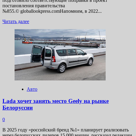
подготовило соответствующие поправки в проект
постановления правительства
№855.© globallookpress.comНапомним, в 2022...
Прочитать
Читать далее
больше
о
Минпромторг
вернет
большинство
требований
техрегламента
в автопроме
с 2025
года
Авто
Lada хочет занять место Geely на рынке
Белоруссии
0
В 2025 году «российский бренд №1» планирует реализовать
через белорусских дилеров 15 000 машин, рассказал редакции