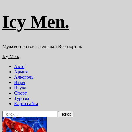
Перейти
Icy Men.
к
содержимому
Мужской развлекательный Веб-портал.
Основное
Icy Men.
меню
Авто
Армия
Алкоголь
Игры
Наука
Спорт
Туризм
Карта сайта
Найти: