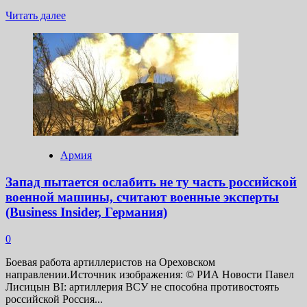
Прочитать
Читать далее
больше
о
СМИ:
российская
армия
продолжает
эффективное
наступление
Армия
Запад пытается ослабить не ту часть российской
военной машины, считают военные эксперты
(Business Insider, Германия)
0
Боевая работа артиллеристов на Ореховском
направлении.Источник изображения: © РИА Новости Павел
Лисицын BI: артиллерия ВСУ не способна противостоять
российской Россия...