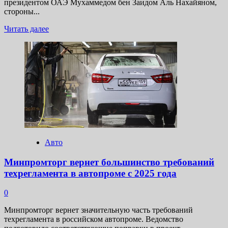
президентом ОАЭ Мухаммедом бен Заидом Аль Нахайяном,
стороны...
Прочитать
Читать далее
больше
о
В
Кремле
состоялись
переговоры
президентов
России
и
ОАЭ
Владимира
Путина
Авто
и
Мухаммеда
Минпромторг вернет большинство требований
бен
техрегламента в автопроме с 2025 года
Заида
Аль
0
Нахайяна
Минпромторг вернет значительную часть требований
техрегламента в российском автопроме. Ведомство