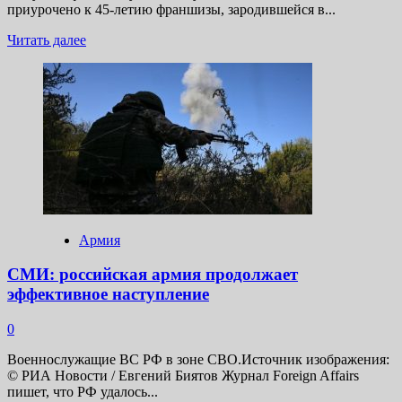
приурочено к 45-летию франшизы, зародившейся в...
Прочитать
Читать далее
больше
о
«Чужой:
Ромул»
официально
выпустят
на
VHS-
кассетах
в
честь
45-
Армия
летия
франшизы
СМИ: российская армия продолжает
эффективное наступление
0
Военнослужащие ВС РФ в зоне СВО.Источник изображения:
© РИА Новости / Евгений Биятов Журнал Foreign Affairs
пишет, что РФ удалось...