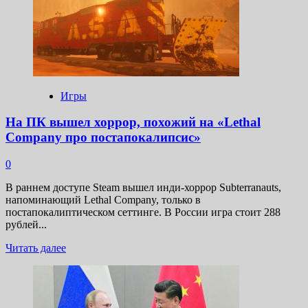
В
сервисе
Steam
стартовала
распродажа
издателя,
который
не
Игры
ушёл
из
На ПК вышел хоррор, похожий на «Lethal
России
Company про постапокалипсис»
0
В раннем доступе Steam вышел инди-хоррор Subterranauts,
напоминающий Lethal Company, только в
постапокалиптическом сеттинге. В России игра стоит 288
рублей...
Прочитать
Читать далее
больше
о
На
ПК