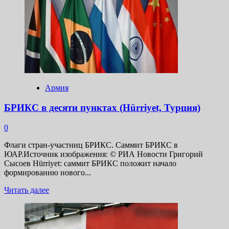
о
Российско-
китайское
взаимодействие
на
международной
арене
является
одним
из
Армия
ключевых
факторов
БРИКС в десяти пунктах (Hürriyet, Турция)
стратегической
стабильности
0
в
мире
Флаги стран-участниц БРИКС. Саммит БРИКС в
—
ЮАР.Источник изображения: © РИА Новости Григорий
Путин
Сысоев Hürriyet: саммит БРИКС положит начало
формированию нового...
Прочитать
Читать далее
больше
о
БРИКС
в