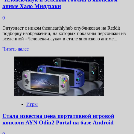
аниме Хаяо Миядзаки
0
Энтузиаст с ником theunearthlyhub опубликовал на Reddit
подборку изображений, на которых показаны персонажи из
вселенной «Человека-паука» в стиле японского аниме...
Прочитать
Читать далее
больше
о
ИИ
показал,
как
бы
выглядели
Веном,
Карнаж,
Человек-
Игры
паук
и
Стала известна цена портативной игровой
Зеленый
консоли AYN Odin2 Portal на базе Android
гоблин
в
0