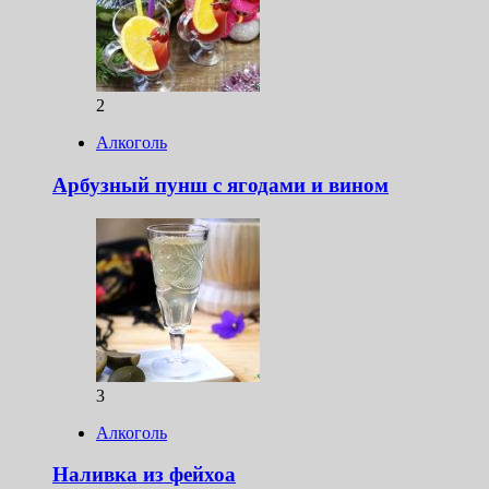
2
Алкоголь
Арбузный пунш с ягодами и вином
3
Алкоголь
Наливка из фейхоа