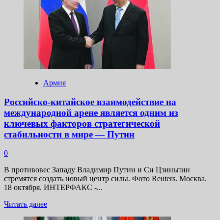
вышел
хоррор,
похожий
на
«Lethal
Company
про
постапокалипсис»
Армия
Российско-китайское взаимодействие на
международной арене является одним из
ключевых факторов стратегической
стабильности в мире — Путин
0
В противовес Западу Владимир Путин и Си Цзиньпин
стремятся создать новый центр силы. Фото Reuters. Москва.
18 октября. ИНТЕРФАКС -...
Прочитать
Читать далее
больше