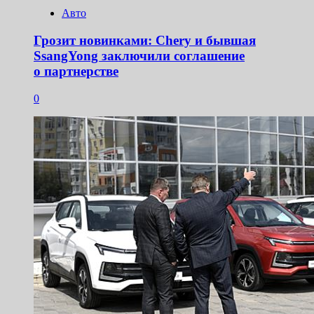
Авто
Грозит новинками: Chery и бывшая
SsangYong заключили соглашение
о партнерстве
0