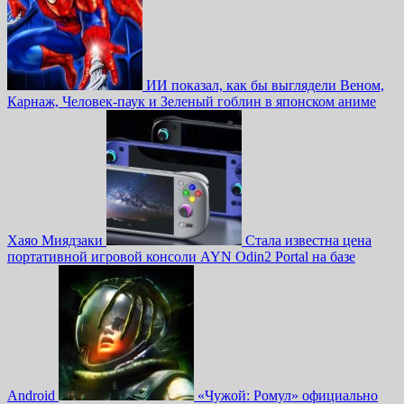
ИИ показал, как бы выглядели Веном,
Карнаж, Человек-паук и Зеленый гоблин в японском аниме
Хаяо Миядзаки
Стала известна цена
портативной игровой консоли AYN Odin2 Portal на базе
Android
«Чужой: Ромул» официально