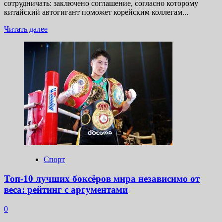
сотрудничать: заключено соглашение, согласно которому
китайский автогигант поможет корейским коллегам...
Прочитать
Читать далее
больше
о
Грозит
новинками:
Chery
и бывшая
SsangYong
заключили
соглашение
о партнерстве
Спорт
Топ-10 лучших боксёров мира независимо от
веса: рейтинг с аргументами
0