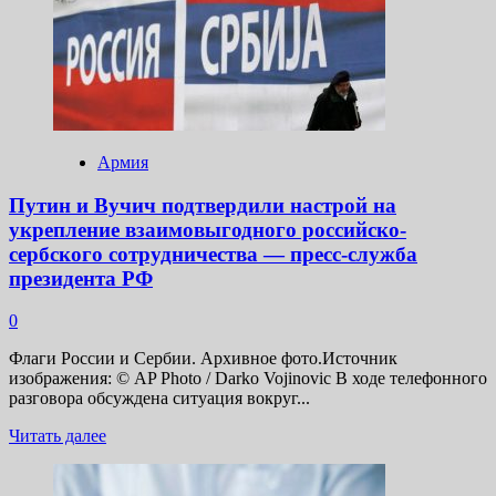
десяти
пунктах
(Hürriyet,
Турция)
Армия
Путин и Вучич подтвердили настрой на
укрепление взаимовыгодного российско-
сербского сотрудничества — пресс-служба
президента РФ
0
Флаги России и Сербии. Архивное фото.Источник
изображения: © AP Photo / Darko Vojinovic В ходе телефонного
разговора обсуждена ситуация вокруг...
Прочитать
Читать далее
больше
о
Путин