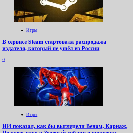
Игры
В сервисе Steam стартовала распродажа
издателя, который не ушёл из России
0
Игры
ИИ показал, как бы выглядели Веном, Карнаж,
Человек-паук и Зеленый гоблин в японском