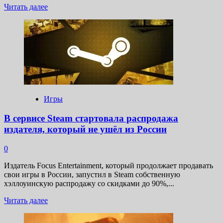
Прочитать
Читать далее
больше
о
Критики
оценили
Sonic
x
Shadow
Generations
Игры
В сервисе Steam стартовала распродажа
издателя, который не ушёл из России
0
Издатель Focus Entertainment, который продолжает продавать
свои игры в России, запустил в Steam собственную
хэллоуинскую распродажу со скидками до 90%,...
Прочитать
Читать далее
больше
о