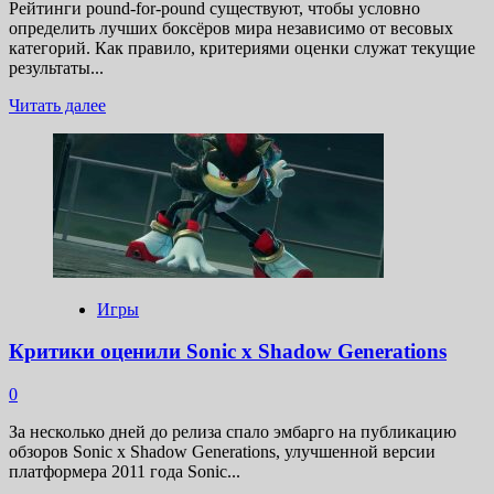
Рейтинги pound-for-pound существуют, чтобы условно
определить лучших боксёров мира независимо от весовых
категорий. Как правило, критериями оценки служат текущие
результаты...
Прочитать
Читать далее
больше
о
Топ-10
лучших
боксёров
мира
независимо
от
веса:
рейтинг
Игры
с
аргументами
Критики оценили Sonic x Shadow Generations
0
За несколько дней до релиза спало эмбарго на публикацию
обзоров Sonic x Shadow Generations, улучшенной версии
платформера 2011 года Sonic...