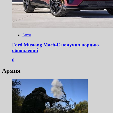
Авто
Ford Mustang Mach-E получил порцию
обновлений
0
Армия