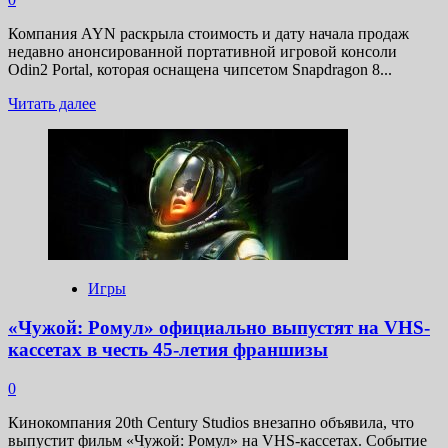
японском
аниме
Компания AYN раскрыла стоимость и дату начала продаж
Хаяо
недавно анонсированной портативной игровой консоли
Миядзаки
Odin2 Portal, которая оснащена чипсетом Snapdragon 8...
Прочитать
Читать далее
больше
о
Стала
известна
цена
портативной
игровой
консоли
AYN
Odin2
Игры
Portal
на
«Чужой: Ромул» официально выпустят на VHS-
базе
кассетах в честь 45-летия франшизы
Android
0
Кинокомпания 20th Century Studios внезапно объявила, что
выпустит фильм «Чужой: Ромул» на VHS-кассетах. Событие