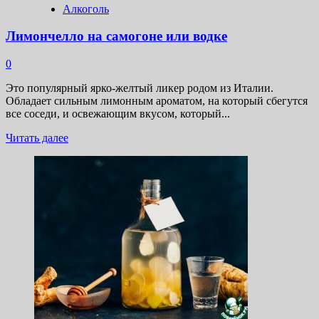
Алкоголь
Лимончелло на самогоне или водке
0
Это популярный ярко-желтый ликер родом из Италии.
Обладает сильным лимонным ароматом, на который сбегутся
все соседи, и освежающим вкусом, который...
Прочитать
Читать далее
больше
о
Лимончелло
на
самогоне
или
водке