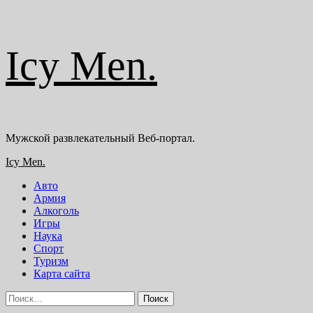
Перейти
Icy Men.
к
содержимому
Мужской развлекательный Веб-портал.
Основное
Icy Men.
меню
Авто
Армия
Алкоголь
Игры
Наука
Спорт
Туризм
Карта сайта
Найти: