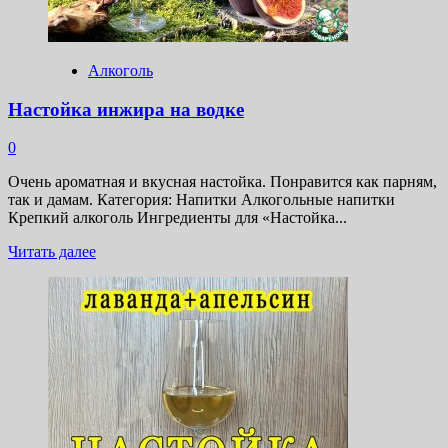
Алкоголь
Настойка инжира на водке
0
Очень ароматная и вкусная настойка. Понравится как парням,
так и дамам. Категория: Напитки Алкогольные напитки
Крепкий алкоголь Ингредиенты для «Настойка...
Прочитать
Читать далее
больше
о
Настойка
инжира
на
водке