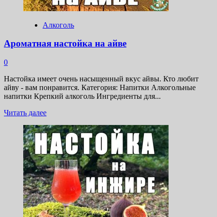
Алкоголь
Ароматная настойка на айве
0
Настойка имеет очень насыщенный вкус айвы. Кто любит
айву - вам понравится. Категория: Напитки Алкогольные
напитки Крепкий алкоголь Ингредиенты для...
Прочитать
Читать далее
больше
о
Ароматная
настойка
на
айве