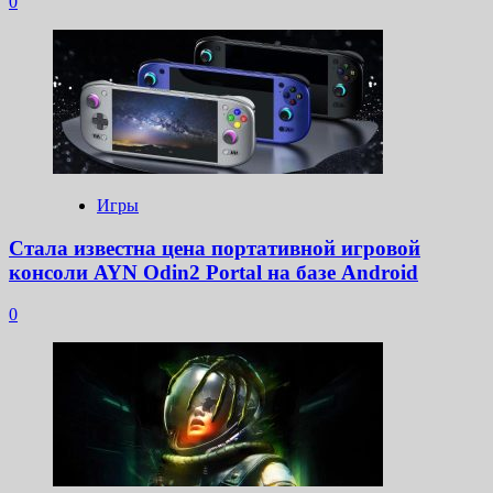
0
Игры
Стала известна цена портативной игровой
консоли AYN Odin2 Portal на базе Android
0