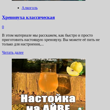
Алкоголь
Хреновуха классическая
0
В этом материале мы расскажем, как быстро и просто
приготовить настоящую хреновуху. Вы можете её пить не
только для настроения,...
Прочитать
Читать далее
больше
о
Хреновуха
классическая