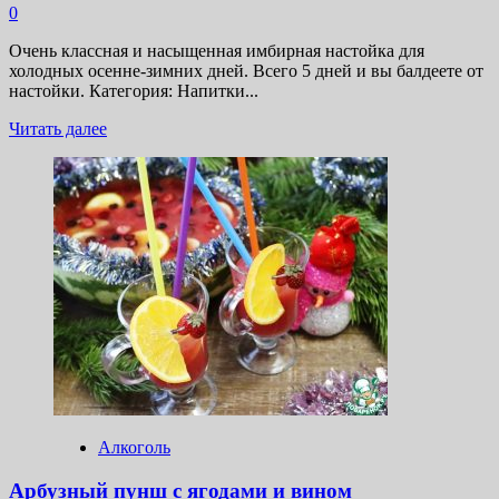
0
Очень классная и насыщенная имбирная настойка для
холодных осенне-зимних дней. Всего 5 дней и вы балдеете от
настойки. Категория: Напитки...
Прочитать
Читать далее
больше
о
Ароматная
имбирная
настойка
Алкоголь
Арбузный пунш с ягодами и вином