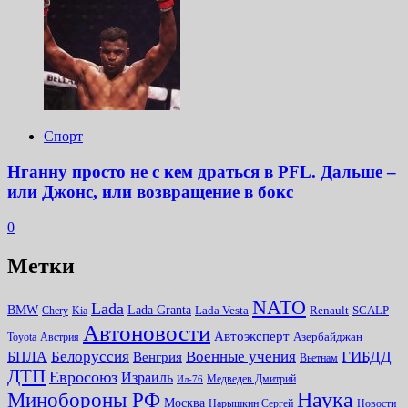
Спорт
Нганну просто не с кем драться в PFL. Дальше –
или Джонс, или возвращение в бокс
0
Метки
NATO
Lada
Lada Granta
BMW
Chery
Kia
Lada Vesta
Renault
SCALP
Автоновости
Автоэксперт
Toyota
Австрия
Азербайджан
Белоруссия
Военные учения
БПЛА
ГИБДД
Венгрия
Вьетнам
ДТП
Евросоюз
Израиль
Медведев Дмитрий
Ил-76
Наука
Минoбороны РФ
Москва
Нарышкин Сергей
Новости