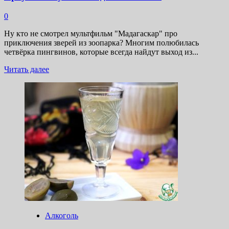
0
Ну кто не смотрел мультфильм "Мадагаскар" про
приключения зверей из зоопарка? Многим полюбилась
четвёрка пингвинов, которые всегда найдут выход из...
Прочитать
Читать далее
больше
о
Арбузный
пунш
с
ягодами
и
вином
Алкоголь