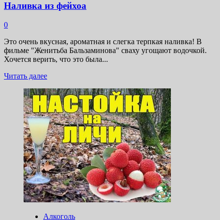
Наливка из фейхоа
0
Это очень вкусная, ароматная и слегка терпкая наливка! В
фильме "Женитьба Бальзаминова" сваху угощают водочкой.
Хочется верить, что это была...
Прочитать
Читать далее
больше
о
Наливка
из
фейхоа
Алкоголь