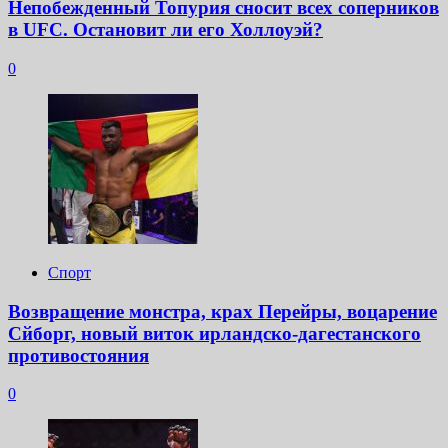
Непобежденный Топурия сносит всех соперников
в UFC. Остановит ли его Холлоуэй?
0
Спорт
Возвращение монстра, крах Перейры, воцарение
Сйборг, новый виток ирландско-дагестанского
противостояния
0