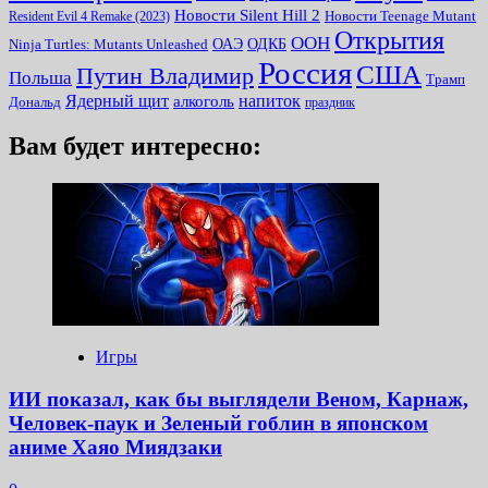
Новости Silent Hill 2
Resident Evil 4 Remake (2023)
Новости Teenage Mutant
Открытия
ООН
ОДКБ
ОАЭ
Ninja Turtles: Mutants Unleashed
Россия
США
Путин Владимир
Польша
Трамп
Ядерный щит
алкоголь
напиток
Дональд
праздник
Вам будет интересно:
Игры
ИИ показал, как бы выглядели Веном, Карнаж,
Человек-паук и Зеленый гоблин в японском
аниме Хаяо Миядзаки