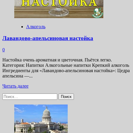
Алкоголь
Лавандово-апельсиновая настойка
0
Настойка очень ароматная и цветочная. Пьётся легко.
Категория: Напитки Алкогольные напитки Крепкий алкоголь
Ингредиенты для «Лавандово-апельсиновая настойка»: Цедра
апельсина —...
Прочитать
Читать далее
больше
Найти:
о
Лавандово-
апельсиновая
настойка