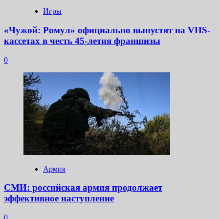
Игры
«Чужой: Ромул» официально выпустят на VHS-
кассетах в честь 45-летия франшизы
0
Армия
СМИ: российская армия продолжает
эффективное наступление
0