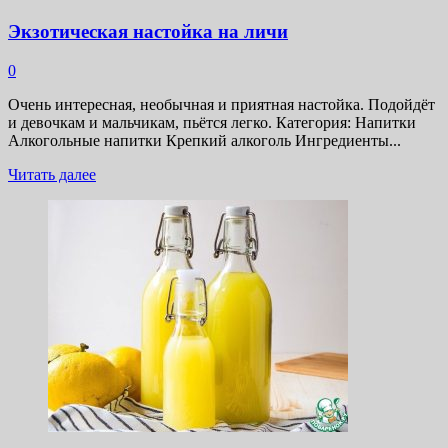
Экзотическая настойка на личи
0
Очень интересная, необычная и приятная настойка. Подойдёт
и девочкам и мальчикам, пьётся легко. Категория: Напитки
Алкогольные напитки Крепкий алкоголь Ингредиенты...
Прочитать
Читать далее
больше
о
Экзотическая
настойка
на
личи