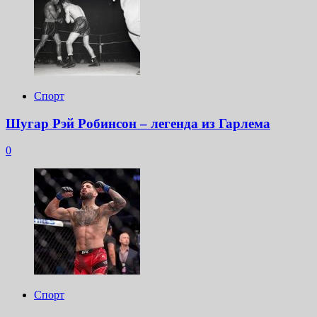
Спорт
Шугар Рэй Робинсон – легенда из Гарлема
0
Спорт