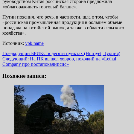
руководством Китая российская сторона предложила
«облагораживать торговый баланс».
Путин пояснил, что речь, в частности, шла о том, чтобы
«российская промышленная продукция в большем объеме
попадала на китайский рынок, а также в области сельского
хозяйства».
Источник:
vpk.name
Навигация
Предыдущий
БРИКС в десяти пунктах (Hürriyet, Турция)
Следующий:
На ПК вышел хоррор, похожий на «Lethal
записи
Company про постапокалипсис»
Похожие записи: