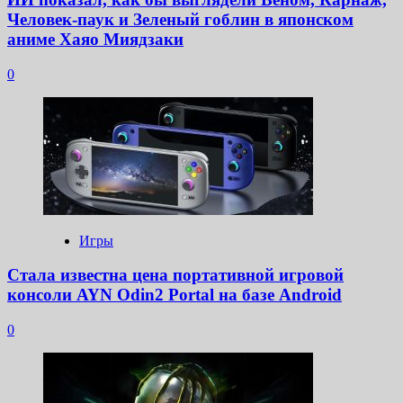
Человек-паук и Зеленый гоблин в японском
аниме Хаяо Миядзаки
0
Игры
Стала известна цена портативной игровой
консоли AYN Odin2 Portal на базе Android
0