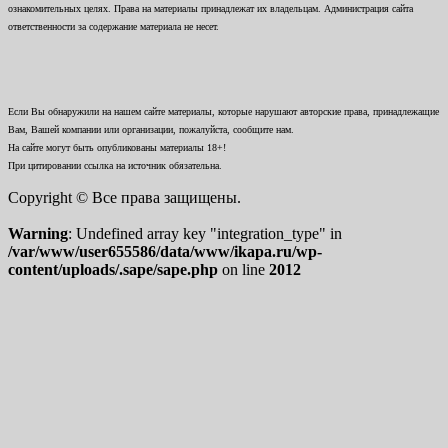
ознакомительных целях. Права на материалы принадлежат их владельцам. Администрация сайта
ответственности за содержание материала не несет.
Если Вы обнаружили на нашем сайте материалы, которые нарушают авторские права, принадлежащие
Вам, Вашей компании или организации, пожалуйста, сообщите нам.
На сайте могут быть опубликованы материалы 18+!
При цитировании ссылка на источник обязательна.
Copyright © Все права защищены.
Warning
: Undefined array key "integration_type" in
/var/www/user655586/data/www/ikapa.ru/wp-
content/uploads/.sape/sape.php
on line
2012