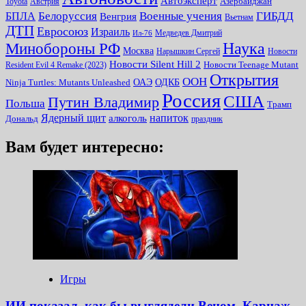
Автоэксперт
Toyota
Австрия
Азербайджан
Белоруссия
Военные учения
БПЛА
ГИБДД
Венгрия
Вьетнам
ДТП
Евросоюз
Израиль
Медведев Дмитрий
Ил-76
Наука
Минoбороны РФ
Москва
Нарышкин Сергей
Новости
Новости Silent Hill 2
Resident Evil 4 Remake (2023)
Новости Teenage Mutant
Открытия
ООН
ОДКБ
ОАЭ
Ninja Turtles: Mutants Unleashed
Россия
США
Путин Владимир
Польша
Трамп
Ядерный щит
алкоголь
напиток
Дональд
праздник
Вам будет интересно:
Игры
ИИ показал, как бы выглядели Веном, Карнаж,