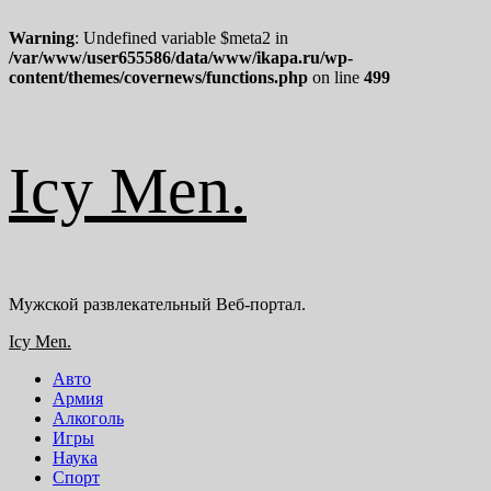
Warning
: Undefined variable $meta2 in
/var/www/user655586/data/www/ikapa.ru/wp-
content/themes/covernews/functions.php
on line
499
Перейти
Icy Men.
к
содержимому
Мужской развлекательный Веб-портал.
Основное
Icy Men.
меню
Авто
Армия
Алкоголь
Игры
Наука
Спорт