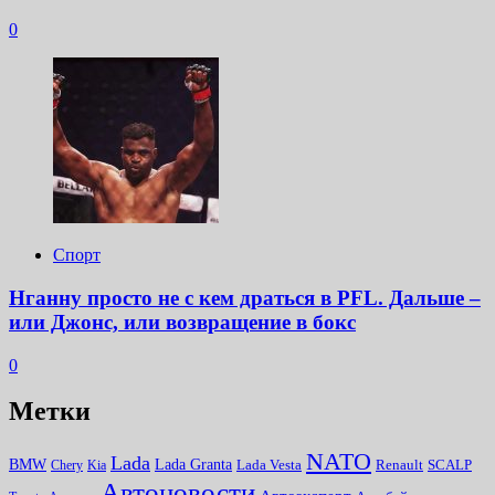
0
Спорт
Нганну просто не с кем драться в PFL. Дальше –
или Джонс, или возвращение в бокс
0
Метки
NATO
Lada
Lada Granta
BMW
Chery
Kia
Lada Vesta
Renault
SCALP
Автоновости