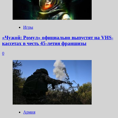
Игры
«Чужой: Ромул» официально выпустят на VHS-
кассетах в честь 45-летия франшизы
0
Армия