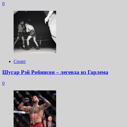
0
Спорт
Шугар Рэй Робинсон – легенда из Гарлема
0