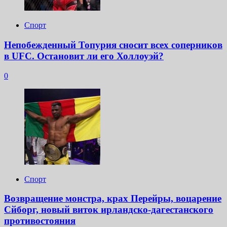
Спорт
Непобежденный Топурия сносит всех соперников
в UFC. Остановит ли его Холлоуэй?
0
Спорт
Возвращение монстра, крах Перейры, воцарение
Сйборг, новый виток ирландско-дагестанского
противостояния