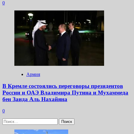
0
Армия
В Кремле состоялись переговоры президентов
России и ОАЭ Владимира Путина и Мухаммеда
бен Заида Аль Нахайяна
0
Найти: