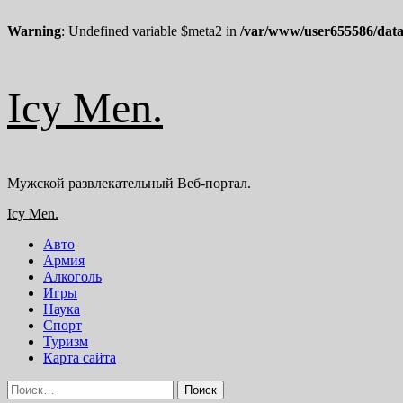
Warning
: Undefined variable $meta2 in
/var/www/user655586/data
Перейти
Icy Men.
к
содержимому
Мужской развлекательный Веб-портал.
Основное
Icy Men.
меню
Авто
Армия
Алкоголь
Игры
Наука
Спорт
Туризм
Карта сайта
Найти: