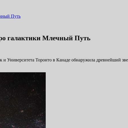
ечный Путь
дро галактики Млечный Путь
к и Университета Торонто в Канаде обнаружила древнейший зв