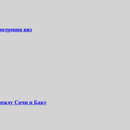
мотрения виз
между Сочи и Баку