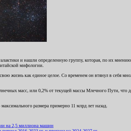
 галактики и нашли определенную группу, которая, по их мнени
китайской мифологии.
вою жизнь как единое целое. Со временем он втянул в себя мно
олнечных масс, или 0,2% от текущей массы Млечного Пути, что 
максимального размера примерно 11 млрд лет назад.
ии на 2,5 миллиона машин
ериод 2016-2023 гг. и прогноз на 2024-2027 гг.