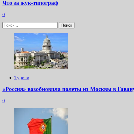
Что за жук-типограф
0
Найти:
Туризм
«Россия» возобновила полеты из Москвы в Гаван
0