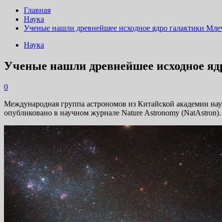
Главная
Наука
Ученые нашли древнейшее исходное ядро галактики Мл
Наука
Ученые нашли древнейшее исходное я
0
Международная группа астрономов из Китайской академии нау
опубликовано в научном журнале Nature Astronomy (NatAstron).