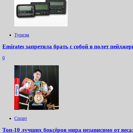
Туризм
Emirates запретила брать с собой в полет пейдже
0
Спорт
Топ-10 лучших боксёров мира независимо от веса