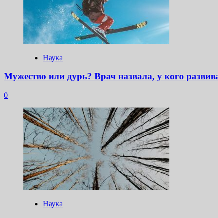
Наука
Мужество или дурь? Врач назвала, у кого развив
0
Наука