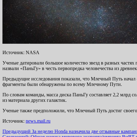
Источник: NASA
Ученые датировали большое количество звезд в разных частях
назвали «ПаньГу» в честь первопредка человечества из древне
Предыдущие исследования показали, что Млечный Путь начал с
фрагменты были обнаружены по всему Млечному Пути.
По словам команды, масса диска ПаньГу составляет 2,2 млрд с
из материала других галактик.
Ученые также предположили, что Млечный Путь достиг своего 
Источник:
news.mail.ru
Навигация
Предыдущий
За неделю Honda назначила две отзывные кампан
Следующий:
Общая оценка мирового экспорта/импорта ВиВТ в п