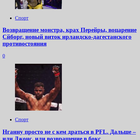
Спорт
Возвращение монстра, крах Перейры, воцарение
Сйборг, новый виток ирландско-дагестанского
противостояния
0
Спорт
Нганну просто не с кем драться в PFL. Дальше –
или Джонс, или возвращение в бокс