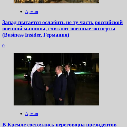
Армия
Запад пытается ослабить не ту часть российской
военной машины, считают военные эксперты
(Business Insider, Германия)
0
Армия
В Кремле состоялись переговоры президентов