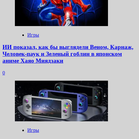
Игры
ИИ показал, как бы выглядели Веном, Карнаж,
Человек-паук и Зеленый гоблин в японском
аниме Хаяо Миядзаки
0
Игры