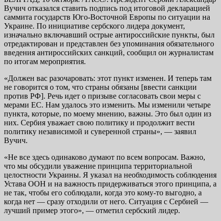
Вучич отказался ставить подпись под итоговой декларацией
саммита государств Юго-Восточной Европы по ситуации на
Украине. По инициативе сербского лидера документ,
изначально включавший острые антироссийские пункты, был
отредактирован и представлен без упоминания обязательного
введения антироссийских санкций, сообщил он журналистам
по итогам мероприятия.
«Должен вас разочаровать: этот пункт изменен. И теперь там
не говорится о том, что страны обязаны [ввести санкции
против РФ]. Речь идет о призыве согласовать свои меры с
мерами ЕС. Нам удалось это изменить. Мы изменили четыре
пункта, которые, по моему мнению, важны. Это был один из
них. Сербия уважает свою политику и продолжит вести
политику независимой и суверенной страны», — заявил
Вучич.
«Не все здесь одинаково думают по всем вопросам. Важно,
что мы обсудили уважение принципа территориальной
целостности Украины. Я указал на необходимость соблюдения
Устава ООН и на важность придерживаться этого принципа, а
не так, чтобы его соблюдали, когда это кому-то выгодно, а
когда нет — сразу отходили от него. Ситуация с Сербией —
лучший пример этого», — отметил сербский лидер.