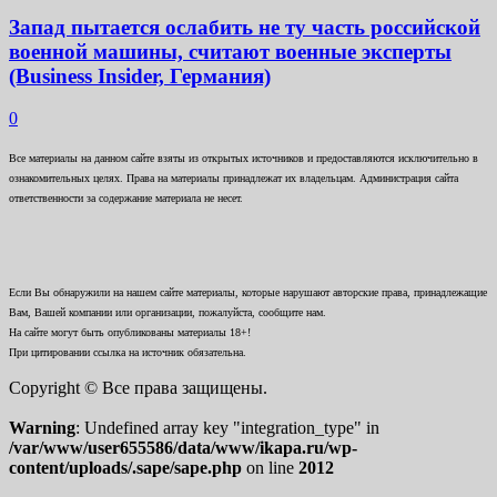
Запад пытается ослабить не ту часть российской
военной машины, считают военные эксперты
(Business Insider, Германия)
0
Все материалы на данном сайте взяты из открытых источников и предоставляются исключительно в
ознакомительных целях. Права на материалы принадлежат их владельцам. Администрация сайта
ответственности за содержание материала не несет.
Если Вы обнаружили на нашем сайте материалы, которые нарушают авторские права, принадлежащие
Вам, Вашей компании или организации, пожалуйста, сообщите нам.
На сайте могут быть опубликованы материалы 18+!
При цитировании ссылка на источник обязательна.
Copyright © Все права защищены.
Warning
: Undefined array key "integration_type" in
/var/www/user655586/data/www/ikapa.ru/wp-
content/uploads/.sape/sape.php
on line
2012