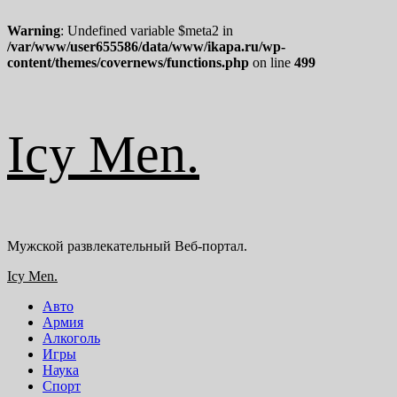
Warning
: Undefined variable $meta2 in
/var/www/user655586/data/www/ikapa.ru/wp-
content/themes/covernews/functions.php
on line
499
Перейти
Icy Men.
к
содержимому
Мужской развлекательный Веб-портал.
Основное
Icy Men.
меню
Авто
Армия
Алкоголь
Игры
Наука
Спорт