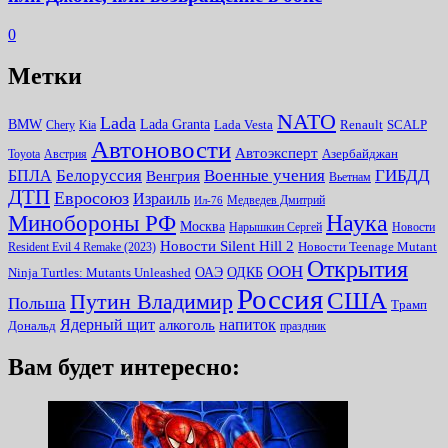
0
Метки
NATO
Lada
Lada Granta
BMW
Chery
Kia
Lada Vesta
Renault
SCALP
Автоновости
Автоэксперт
Toyota
Австрия
Азербайджан
Белоруссия
Военные учения
БПЛА
ГИБДД
Венгрия
Вьетнам
ДТП
Евросоюз
Израиль
Медведев Дмитрий
Ил-76
Наука
Минoбороны РФ
Москва
Нарышкин Сергей
Новости
Новости Silent Hill 2
Resident Evil 4 Remake (2023)
Новости Teenage Mutant
Открытия
ООН
ОДКБ
ОАЭ
Ninja Turtles: Mutants Unleashed
Россия
США
Путин Владимир
Польша
Трамп
Ядерный щит
алкоголь
напиток
Дональд
праздник
Вам будет интересно: