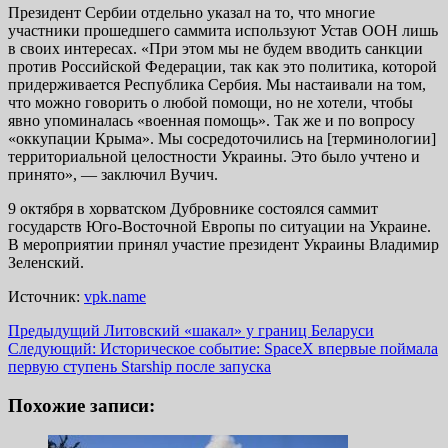
Президент Сербии отдельно указал на то, что многие
участники прошедшего саммита используют Устав ООН лишь
в своих интересах. «При этом мы не будем вводить санкции
против Российской Федерации, так как это политика, которой
придерживается Республика Сербия. Мы настаивали на том,
что можно говорить о любой помощи, но не хотели, чтобы
явно упоминалась «военная помощь». Так же и по вопросу
«оккупации Крыма». Мы сосредоточились на [терминологии]
территориальной целостности Украины. Это было учтено и
принято», — заключил Вучич.
9 октября в хорватском Дубровнике состоялся саммит
государств Юго-Восточной Европы по ситуации на Украине.
В мероприятии принял участие президент Украины Владимир
Зеленский.
Источник:
vpk.name
Навигация
Предыдущий
Литовский «шакал» у границ Беларуси
Следующий:
Историческое событие: SpaceX впервые поймала
записи
первую ступень Starship после запуска
Похожие записи: