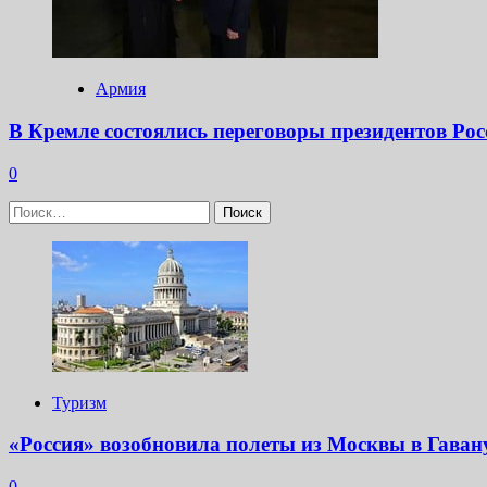
Армия
В Кремле состоялись переговоры президентов Р
0
Найти:
Туризм
«Россия» возобновила полеты из Москвы в Гаван
0