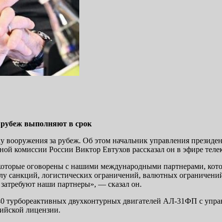
а рубеж выполняют в срок
ку вооружения за рубеж. Об этом начальник управления президе
й комиссии России Виктор Евтухов рассказал он в эфире телек
, которые оговорены с нашими международными партнерами, кото
илу санкций, логистических ограничений, валютных ограничений
е затребуют наши партнеры», — сказал он.
 240 турбореактивных двухконтурных двигателей АЛ-31ФП с уп
ийской лицензии.