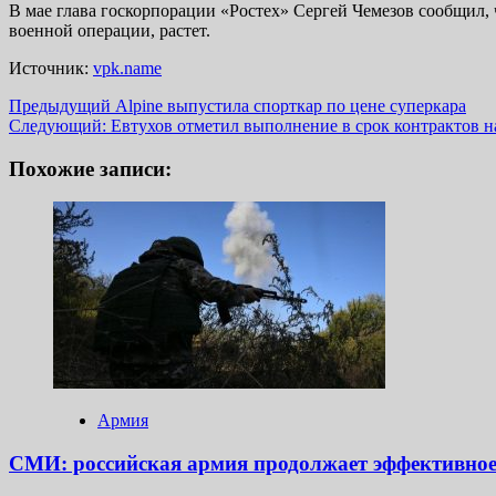
В мае глава госкорпорации «Ростех» Сергей Чемезов сообщил,
военной операции, растет.
Источник:
vpk.name
Навигация
Предыдущий
Alpine выпустила спорткар по цене суперкара
Следующий:
Евтухов отметил выполнение в срок контрактов н
записи
Похожие записи:
Армия
СМИ: российская армия продолжает эффективное