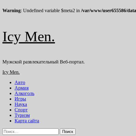
Warning
: Undefined variable $meta2 in
/var/www/user655586/data
Перейти
Icy Men.
к
содержимому
Мужской развлекательный Веб-портал.
Основное
Icy Men.
меню
Авто
Армия
Алкоголь
Игры
Наука
Спорт
Туризм
Карта сайта
Найти: