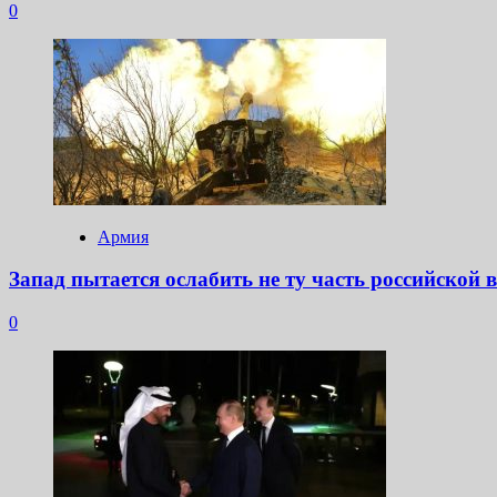
0
Армия
Запад пытается ослабить не ту часть российской 
0