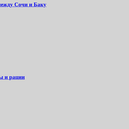
между Сочи и Баку
ры и рации