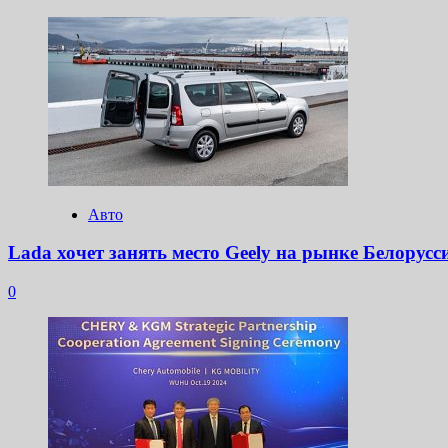
Авто
Lada хочет занять место Geely на рынке Белорусс
0