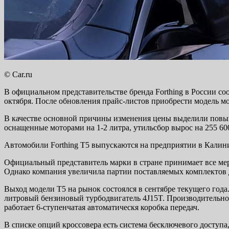
© Car.ru
В официальном представительстве бренда Forthing в России со
октября. После обновления прайс-листов приобрести модель мож
В качестве основной причины изменения цены выделили повыше
оснащенные моторами на 1-2 литра, утильсбор вырос на 255 60
Автомобили Forthing T5 выпускаются на предприятии в Калини
Официальный представитель марки в стране принимает все меры
Однако компания увеличила партии поставляемых комплектов д
Выход модели T5 на рынок состоялся в сентябре текущего года.
литровый бензиновый турбодвигатель 4J15T. Производительность
работает 6-ступенчатая автоматическя коробка передач.
В списке опций кроссовера есть система бесключевого доступа