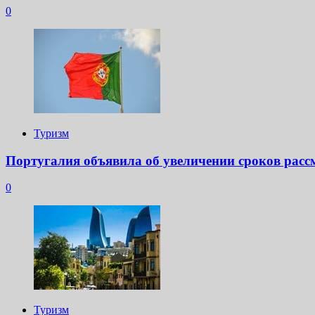
0
Туризм
Португалия объявила об увеличении сроков расс
0
Туризм