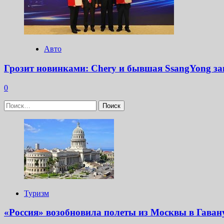
Авто
Грозит новинками: Chery и бывшая SsangYong за
0
Найти:
Туризм
«Россия» возобновила полеты из Москвы в Гаван