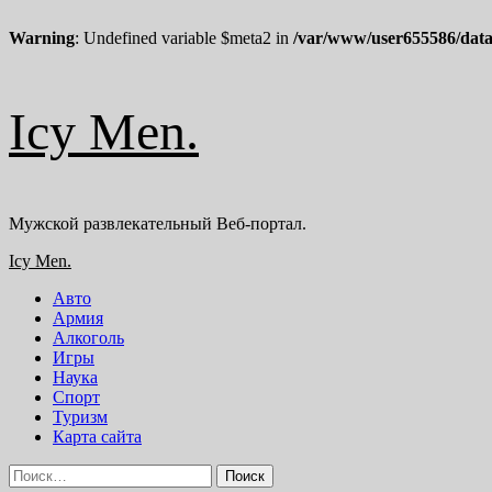
Warning
: Undefined variable $meta2 in
/var/www/user655586/data
Перейти
Icy Men.
к
содержимому
Мужской развлекательный Веб-портал.
Основное
Icy Men.
меню
Авто
Армия
Алкоголь
Игры
Наука
Спорт
Туризм
Карта сайта
Найти: