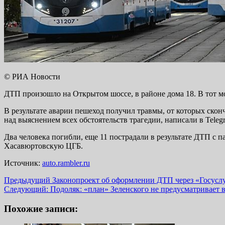
© РИА Новости
ДТП произошло на Открытом шоссе, в районе дома 18. В тот 
В результате аварии пешеход получил травмы, от которых скон
над выяснением всех обстоятельств трагедии, написали в Teleg
Два человека погибли, еще 11 пострадали в результате ДТП с
Хасавюртовскую ЦГБ.
Источник:
auto.rambler.ru
Навигация
Предыдущий
Законопроект об оформлении ДТП через «Госуслу
Следующий:
Подоляк: «план» Зеленского не предусматривает
записи
Похожие записи: