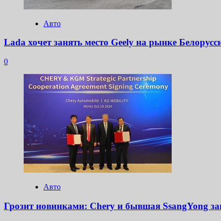
Авто
Lada хочет занять место Geely на рынке Белорусс
0
Авто
Грозит новинками: Chery и бывшая SsangYong за