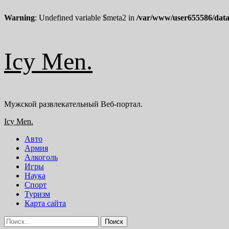
Warning
: Undefined variable $meta2 in
/var/www/user655586/data
Перейти
Icy Men.
к
содержимому
Мужской развлекательный Веб-портал.
Основное
Icy Men.
меню
Авто
Армия
Алкоголь
Игры
Наука
Спорт
Туризм
Карта сайта
Найти: