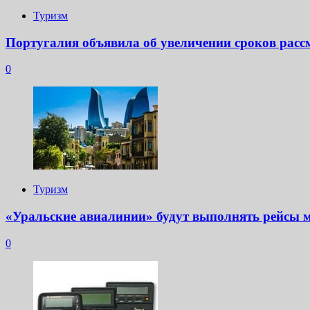
Туризм
Португалия объявила об увеличении сроков расс
0
Туризм
«Уральские авиалинии» будут выполнять рейсы 
0