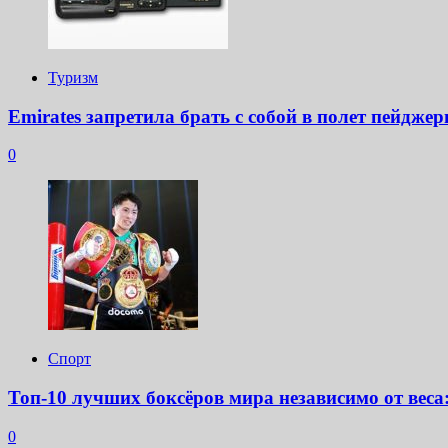
Туризм
Emirates запретила брать с собой в полет пейдже
0
Спорт
Топ-10 лучших боксёров мира независимо от веса
0