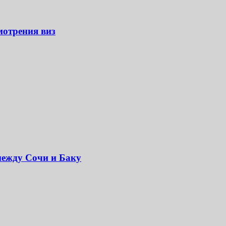
мотрения виз
между Сочи и Баку