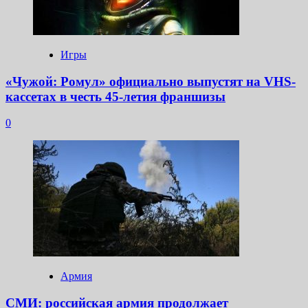
Игры
«Чужой: Ромул» официально выпустят на VHS-
кассетах в честь 45-летия франшизы
0
Армия
СМИ: российская армия продолжает