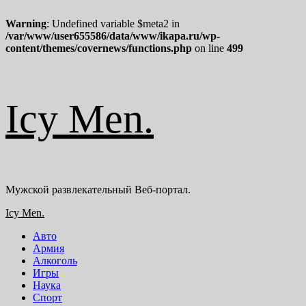
Warning
: Undefined variable $meta2 in
/var/www/user655586/data/www/ikapa.ru/wp-
content/themes/covernews/functions.php
on line
499
Перейти
Icy Men.
к
содержимому
Мужской развлекательный Веб-портал.
Основное
Icy Men.
меню
Авто
Армия
Алкоголь
Игры
Наука
Спорт