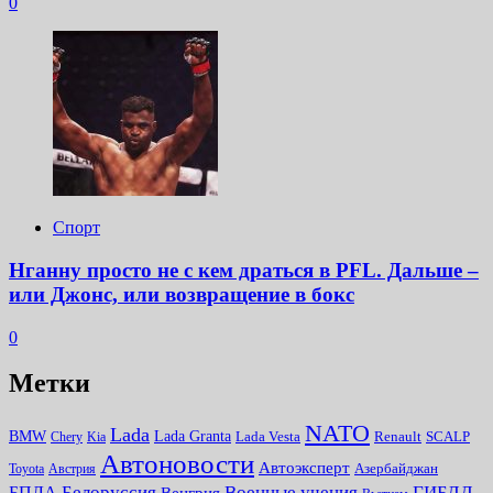
0
Спорт
Нганну просто не с кем драться в PFL. Дальше –
или Джонс, или возвращение в бокс
0
Метки
NATO
Lada
Lada Granta
BMW
Chery
Kia
Lada Vesta
Renault
SCALP
Автоновости
Автоэксперт
Toyota
Австрия
Азербайджан
Белоруссия
Военные учения
БПЛА
ГИБДД
Венгрия