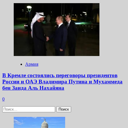
Армия
В Кремле состоялись переговоры президентов
России и ОАЭ Владимира Путина и Мухаммеда
бен Заида Аль Нахайяна
0
Найти: