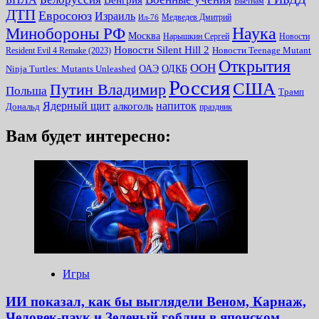
Вьетнам
ДТП
Евросоюз
Израиль
Медведев Дмитрий
Ил-76
Наука
Минoбороны РФ
Москва
Нарышкин Сергей
Новости
Новости Silent Hill 2
Resident Evil 4 Remake (2023)
Новости Teenage Mutant
Открытия
ООН
ОДКБ
ОАЭ
Ninja Turtles: Mutants Unleashed
Россия
США
Путин Владимир
Польша
Трамп
Ядерный щит
алкоголь
напиток
Дональд
праздник
Вам будет интересно:
Игры
ИИ показал, как бы выглядели Веном, Карнаж,
Человек-паук и Зеленый гоблин в японском