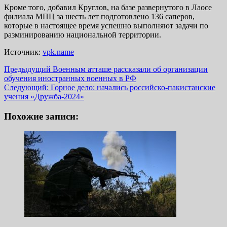
Кроме того, добавил Круглов, на базе развернутого в Лаосе
филиала МПЦ за шесть лет подготовлено 136 саперов,
которые в настоящее время успешно выполняют задачи по
разминированию национальной территории.
Источник:
vpk.name
Навигация
Предыдущий
Военным атташе рассказали об организации
обучения иностранных военных в РФ
записи
Следующий:
Горное дело: начались российско-пакистанские
учения «Дружба-2024»
Похожие записи: