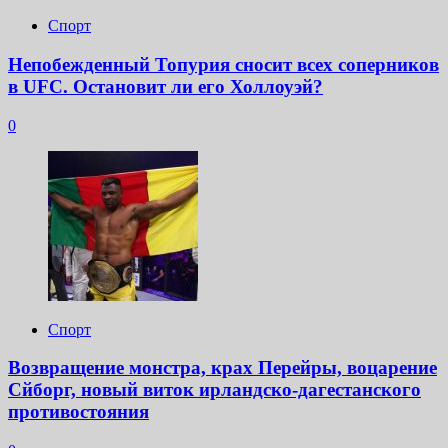
Спорт
Непобежденный Топурия сносит всех соперников
в UFC. Остановит ли его Холлоуэй?
0
Спорт
Возвращение монстра, крах Перейры, воцарение
Сйборг, новый виток ирландско-дагестанского
противостояния