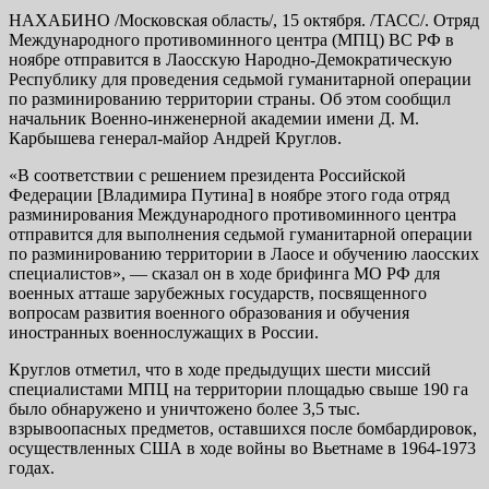
НАХАБИНО /Московская область/, 15 октября. /ТАСС/. Отряд
Международного противоминного центра (МПЦ) ВС РФ в
ноябре отправится в Лаосскую Народно-Демократическую
Республику для проведения седьмой гуманитарной операции
по разминированию территории страны. Об этом сообщил
начальник Военно-инженерной академии имени Д. М.
Карбышева генерал-майор Андрей Круглов.
«В соответствии с решением президента Российской
Федерации [Владимира Путина] в ноябре этого года отряд
разминирования Международного противоминного центра
отправится для выполнения седьмой гуманитарной операции
по разминированию территории в Лаосе и обучению лаосских
специалистов», — сказал он в ходе брифинга МО РФ для
военных атташе зарубежных государств, посвященного
вопросам развития военного образования и обучения
иностранных военнослужащих в России.
Круглов отметил, что в ходе предыдущих шести миссий
специалистами МПЦ на территории площадью свыше 190 га
было обнаружено и уничтожено более 3,5 тыс.
взрывоопасных предметов, оставшихся после бомбардировок,
осуществленных США в ходе войны во Вьетнаме в 1964-1973
годах.