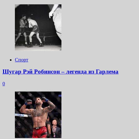
Спорт
Шугар Рэй Робинсон – легенда из Гарлема
0