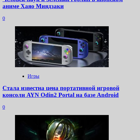
аниме Хаяо Миядзаки
0
Игры
Стала известна цена портативной игровой
консоли AYN Odin2 Portal на базе Android
0