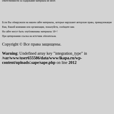
ответственности за содержание материала не несет.
Если Вы обнаружили на нашем сайте материалы, которые нарушают авторские права, принадлежащие
Вам, Вашей компании или организации, пожалуйста, сообщите нам.
На сайте могут быть опубликованы материалы 18+!
При цитировании ссылка на источник обязательна.
Copyright © Все права защищены.
Warning
: Undefined array key "integration_type" in
/var/www/user655586/data/www/ikapa.ru/wp-
content/uploads/.sape/sape.php
on line
2012