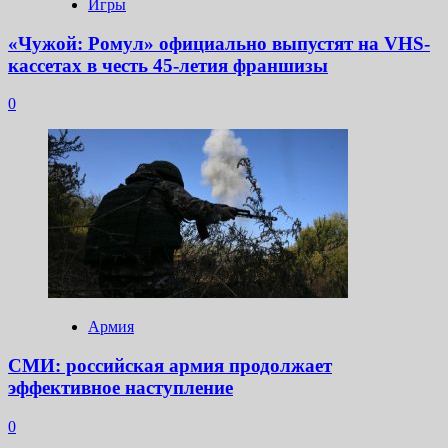
Игры
«Чужой: Ромул» официально выпустят на VHS-
кассетах в честь 45-летия франшизы
0
Армия
СМИ: российская армия продолжает
эффективное наступление
0