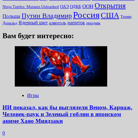
Открытия
ООН
ОДКБ
ОАЭ
Ninja Turtles: Mutants Unleashed
Россия
США
Путин Владимир
Польша
Трамп
Ядерный щит
алкоголь
напиток
Дональд
праздник
Вам будет интересно:
Игры
ИИ показал, как бы выглядели Веном, Карнаж,
Человек-паук и Зеленый гоблин в японском
аниме Хаяо Миядзаки
0