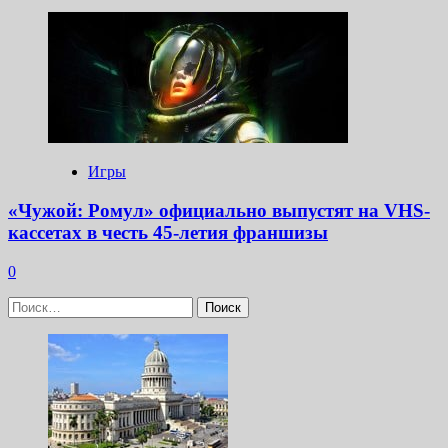
Игры
«Чужой: Ромул» официально выпустят на VHS-
кассетах в честь 45-летия франшизы
0
Найти: