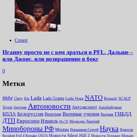
Спорт
Нганну просто не с кем драться в PFL. Дальше –
или Джонс, или возвращение в бокс
0
Метки
NATO
Lada
Lada Granta
BMW
Chery
Kia
Lada Vesta
Renault
SCALP
Автоновости
Автоэксперт
Toyota
Австрия
Азербайджан
Белоруссия
Военные учения
БПЛА
ГИБДД
Венгрия
Вьетнам
ДТП
Евросоюз
Израиль
Медведев Дмитрий
Ил-76
Наука
Минoбороны РФ
Москва
Нарышкин Сергей
Новости
Новости Silent Hill 2
Resident Evil 4 Remake (2023)
Новости Teenage Mutant