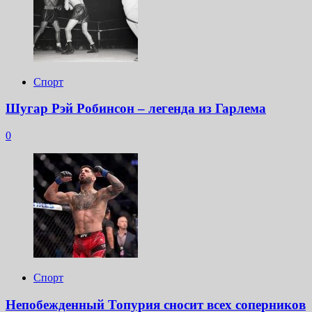
Спорт
Шугар Рэй Робинсон – легенда из Гарлема
0
Спорт
Непобежденный Топурия сносит всех соперников