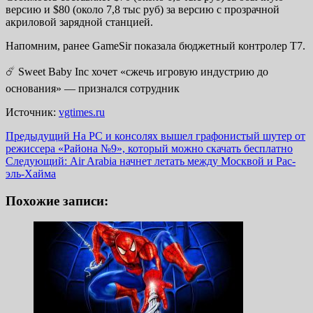
версию и $80 (около 7,8 тыс руб) за версию с прозрачной
акриловой зарядной станцией.
Напомним, ранее GameSir показала бюджетный контролер T7.
☄️ Sweet Baby Inc хочет «сжечь игровую индустрию до
основания» — признался сотрудник
Источник:
vgtimes.ru
Навигация
Предыдущий
На PC и консолях вышел графонистый шутер от
режиссера «Района №9», который можно скачать бесплатно
записи
Следующий:
Air Arabia начнет летать между Москвой и Рас-
эль-Хайма
Похожие записи: