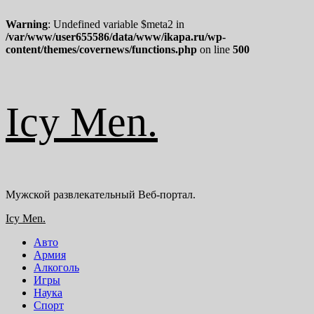
Warning
: Undefined variable $meta2 in
/var/www/user655586/data/www/ikapa.ru/wp-
content/themes/covernews/functions.php
on line
500
Перейти
Icy Men.
к
содержимому
Мужской развлекательный Веб-портал.
Основное
Icy Men.
меню
Авто
Армия
Алкоголь
Игры
Наука
Спорт