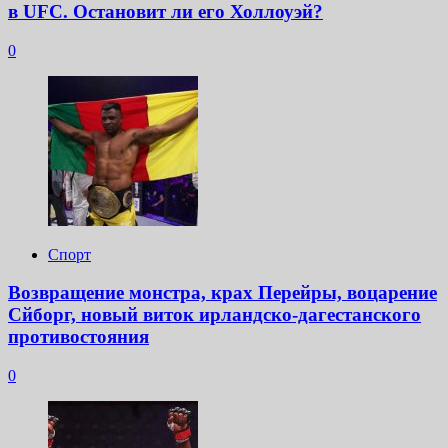
в UFC. Остановит ли его Холлоуэй?
0
Спорт
Возвращение монстра, крах Перейры, воцарение
Сйборг, новый виток ирландско-дагестанского
противостояния
0