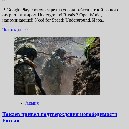
В Google Play состоялся релиз условно-бесплатной гонки с
открытым миром Underground Rivals 2 OpenWorld,
напоминающей Need for Speed: Underground. Игра...
Прочитать
Читать далее
больше
о
В
Google
Play
можно
бесплатно
скачать
новую
гонку
с
открытым
миром
и
Армия
тюнингом
в
Токаев привел подтверждения непобедимости
духе
России
Need
for