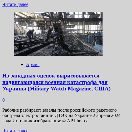
Прочитать
Читать далее
больше
о
Анонсирована
ПК-
версия
Marvel’s
Spider-
Man
2
Армия
Из западных оценок вырисовывается
надвигающаяся военная катастрофа для
Украины (Military Watch Magazine, США)
0
Рабочие разбирают завалы после российского ракетного
обстрела электростанции ДТЭК на Украине 2 апреля 2024
года.Источник изображения: © AP Photo /...
Прочитать
Читать далее