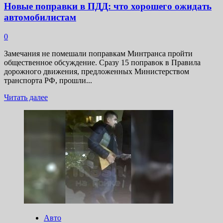
Новые поправки в ПДД: что хорошего ожидать
автомобилистам
0
Замечания не помешали поправкам Минтранса пройти
общественное обсуждение. Сразу 15 поправок в Правила
дорожного движения, предложенных Министерством
транспорта РФ, прошли...
Прочитать
Читать далее
больше
о
Новые
поправки
в ПДД:
что
хорошего
ожидать
автомобилистам
Авто