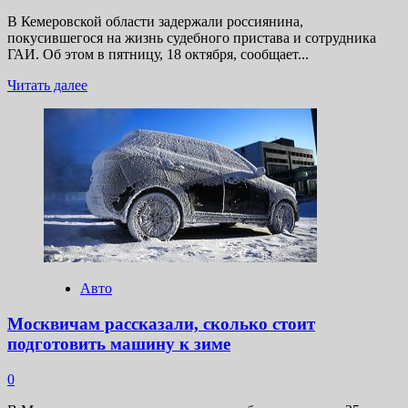
В Кемеровской области задержали россиянина,
покусившегося на жизнь судебного пристава и сотрудника
ГАИ. Об этом в пятницу, 18 октября, сообщает...
Прочитать
Читать далее
больше
о
Россиянин
прокатил
на капоте
пристава
и сбил
пытавшегося
остановить
его
полицейского
Авто
Москвичам рассказали, сколько стоит
подготовить машину к зиме
0