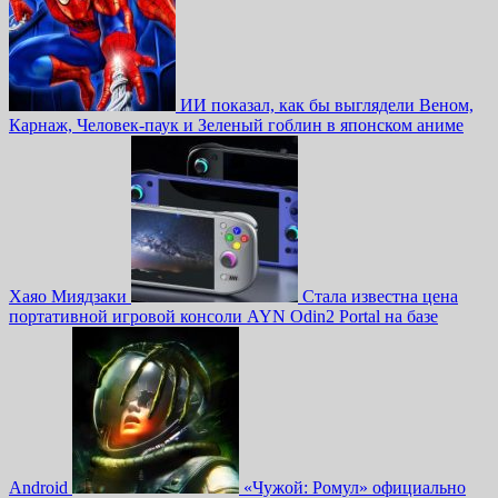
ИИ показал, как бы выглядели Веном,
Карнаж, Человек-паук и Зеленый гоблин в японском аниме
Хаяо Миядзаки
Стала известна цена
портативной игровой консоли AYN Odin2 Portal на базе
Android
«Чужой: Ромул» официально