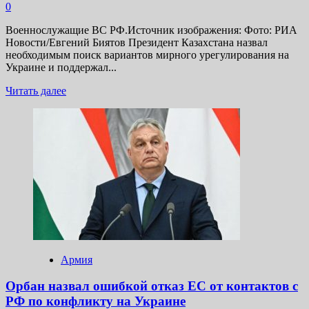
0
Speed:
Underground
Военнослужащие ВС РФ.Источник изображения: Фото: РИА
Новости/Евгений Биятов Президент Казахстана назвал
необходимым поиск вариантов мирного урегулирования на
Украине и поддержал...
Прочитать
Читать далее
больше
о
Токаев
привел
подтверждения
непобедимости
России
Армия
Орбан назвал ошибкой отказ ЕС от контактов с
РФ по конфликту на Украине