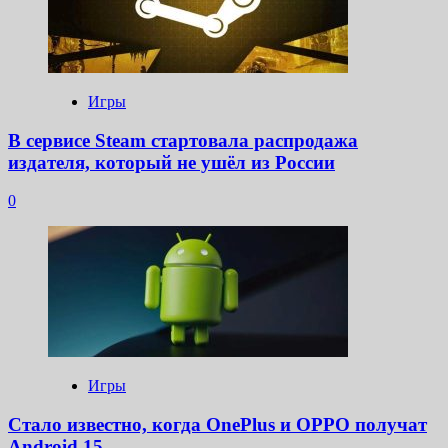
Игры
В сервисе Steam стартовала распродажа
издателя, который не ушёл из России
0
Игры
Стало известно, когда OnePlus и OPPO получат
Android 15