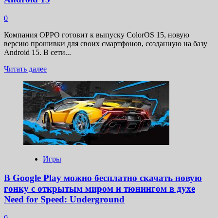
0
Компания OPPO готовит к выпуску ColorOS 15, новую
версию прошивки для своих смартфонов, созданную на базу
Android 15. В сети...
Прочитать
Читать далее
больше
о
Стало
известно,
когда
OnePlus
и
OPPO
получат
Android
Игры
15
В Google Play можно бесплатно скачать новую
гонку с открытым миром и тюнингом в духе
Need for Speed: Underground
0