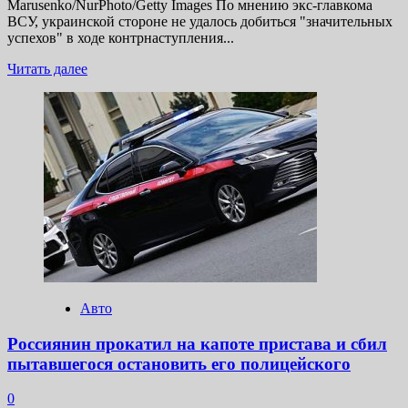
Marusenko/NurPhoto/Getty Images По мнению экс-главкома
ВСУ, украинской стороне не удалось добиться "значительных
успехов" в ходе контрнаступления...
Прочитать
Читать далее
больше
о
Залужный
заявил,
что
у
Украины
практически
нет
шансов
выйти
из
«затяжной
войны»
Авто
Россиянин прокатил на капоте пристава и сбил
пытавшегося остановить его полицейского
0