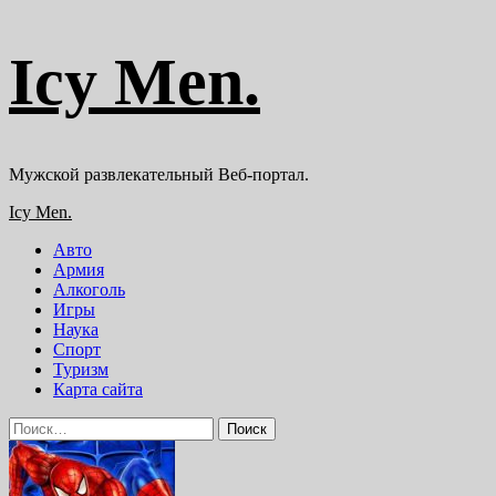
Перейти
Icy Men.
к
содержимому
Мужской развлекательный Веб-портал.
Основное
Icy Men.
меню
Авто
Армия
Алкоголь
Игры
Наука
Спорт
Туризм
Карта сайта
Найти: