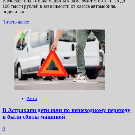
В Москве подготовка машины к зиме будет стоить от 25 до
100 тысяч рублей в зависимости от класса автомобиля,
поделился...
Прочитать
Читать далее
больше
о
Москвичам
рассказали,
сколько
стоит
подготовить
машину
к зиме
Авто
В Астрахани дети шли по пешеходному переходу
и были сбиты машиной
0