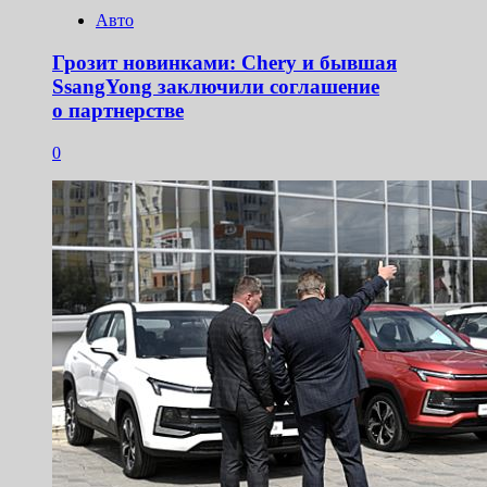
Авто
Грозит новинками: Chery и бывшая
SsangYong заключили соглашение
о партнерстве
0