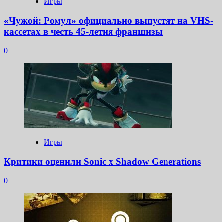
Игры
«Чужой: Ромул» официально выпустят на VHS-
кассетах в честь 45-летия франшизы
0
Игры
Критики оценили Sonic x Shadow Generations
0