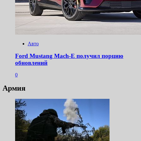
Авто
Ford Mustang Mach-E получил порцию
обновлений
0
Армия