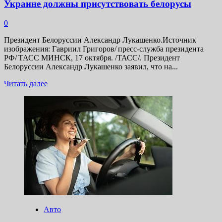
Украине должны присутствовать белорусы
0
Президент Белоруссии Александр Лукашенко.Источник
изображения: Гавриил Григоров/ пресс-служба президента
РФ/ ТАСС МИНСК, 17 октября. /ТАСС/. Президент
Белоруссии Александр Лукашенко заявил, что на...
Прочитать
Читать далее
больше
о
Лукашенко
считает,
что
на
переговорах
по
Украине
должны
присутствовать
белорусы
Авто