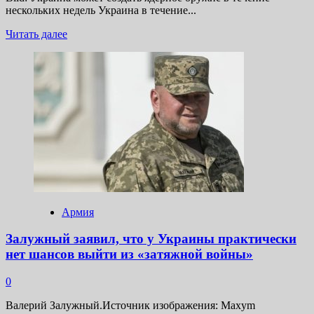
нескольких недель Украина в течение...
Прочитать
Читать далее
больше
о
Bild
утверждает,
что
Украина
может
создать
ядерное
оружие
в
ближайшее
время
Армия
Залужный заявил, что у Украины практически
нет шансов выйти из «затяжной войны»
0
Валерий Залужный.Источник изображения: Maxym