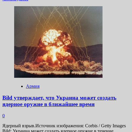
больше
о
Из
западных
оценок
вырисовывается
надвигающаяся
военная
катастрофа
для
Украины
(Military
Watch
Magazine,
США)
Армия
Bild утверждает, что Украина может создать
ядерное оружие в ближайшее время
0
Ядерный взрыв.Источник изображения: Corbis / Getty Images
Bild: Украина может создать ядерное оружие в течение