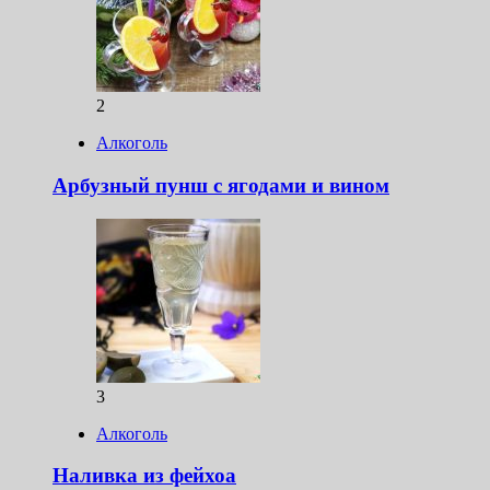
2
Алкоголь
Арбузный пунш с ягодами и вином
3
Алкоголь
Наливка из фейхоа