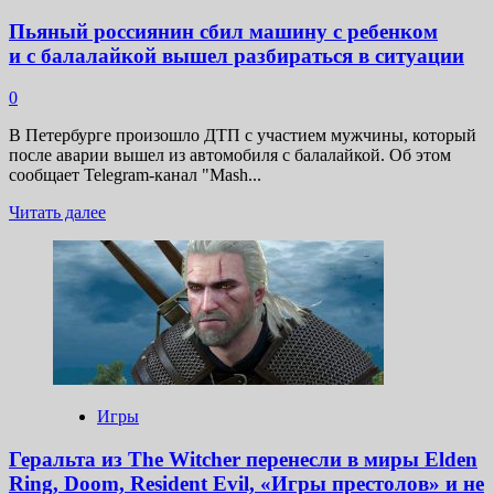
Пьяный россиянин сбил машину с ребенком
и с балалайкой вышел разбираться в ситуации
0
В Петербурге произошло ДТП с участием мужчины, который
после аварии вышел из автомобиля с балалайкой. Об этом
сообщает Telegram-канал "Mash...
Прочитать
Читать далее
больше
о
Пьяный
россиянин
сбил
машину
с ребенком
и с балалайкой
вышел
разбираться
Игры
в ситуации
Геральта из The Witcher перенесли в миры Elden
Ring, Doom, Resident Evil, «Игры престолов» и не