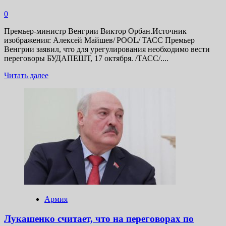
0
Премьер-министр Венгрии Виктор Орбан.Источник
изображения: Алексей Майшев/ POOL/ ТАСС Премьер
Венгрии заявил, что для урегулирования необходимо вести
переговоры БУДАПЕШТ, 17 октября. /ТАСС/....
Прочитать
Читать далее
больше
о
Орбан
назвал
ошибкой
отказ
ЕС
от
контактов
с
РФ
по
конфликту
Армия
на
Украине
Лукашенко считает, что на переговорах по