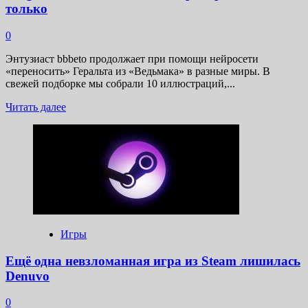
только
0
Энтузиаст bbbeto продолжает при помощи нейросети
«переносить» Геральта из «Ведьмака» в разные миры. В
свежей подборке мы собрали 10 иллюстраций,...
Прочитать
Читать далее
больше
о
Геральта
из
The
Witcher
перенесли
в
миры
Elden
Игры
Ring,
Doom,
Ещё одна невзломанная игра из Steam лишилась
Resident
Denuvo
Evil,
«Игры
0
престолов»