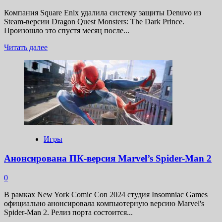
и
Компания Square Enix удалила систему защиты Denuvo из
не
Steam-версии Dragon Quest Monsters: The Dark Prince.
только
Произошло это спустя месяц после...
Прочитать
Читать далее
больше
о
Ещё
одна
невзломанная
игра
из
Steam
лишилась
Denuvo
Игры
Анонсирована ПК-версия Marvel’s Spider-Man 2
0
В рамках New York Comic Con 2024 студия Insomniac Games
официально анонсировала компьютерную версию Marvel's
Spider-Man 2. Релиз порта состоится...