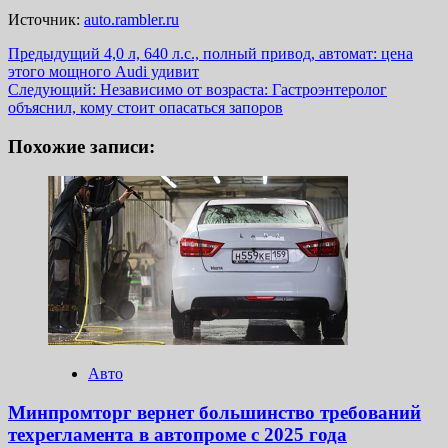
Источник:
auto.rambler.ru
Навигация
Предыдущий
4,0 л, 640 л.с., полный привод, автомат: цена
этого мощного Audi удивит
записи
Следующий:
Независимо от возраста: Гастроэнтеролог
объяснил, кому стоит опасаться запоров
Похожие записи:
Авто
Минпромторг вернет большинство требований
техрегламента в автопроме с 2025 года