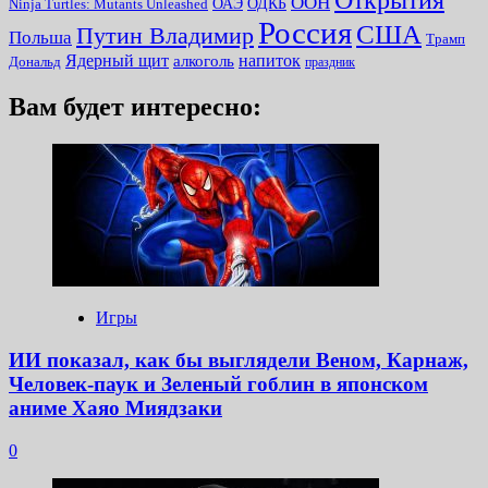
ООН
ОДКБ
ОАЭ
Ninja Turtles: Mutants Unleashed
Россия
США
Путин Владимир
Польша
Трамп
Ядерный щит
алкоголь
напиток
Дональд
праздник
Вам будет интересно:
Игры
ИИ показал, как бы выглядели Веном, Карнаж,
Человек-паук и Зеленый гоблин в японском
аниме Хаяо Миядзаки
0