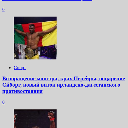
0
Спорт
Возвращение монстра, крах Перейры, воцарение
Сйборг, новый виток ирландско-дагестанского
противостояния
0