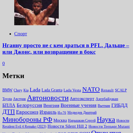
Спорт
Нганну просто не с кем драться в PFL. Дальше –
или Джонс, или возвращение в бокс
0
Метки
NATO
Lada
Lada Granta
BMW
Chery
Kia
Lada Vesta
Renault
SCALP
Автоновости
Автоэксперт
Toyota
Австрия
Азербайджан
Белоруссия
Военные учения
БПЛА
ГИБДД
Венгрия
Вьетнам
ДТП
Евросоюз
Израиль
Медведев Дмитрий
Ил-76
Наука
Минoбороны РФ
Москва
Нарышкин Сергей
Новости
Новости Silent Hill 2
Resident Evil 4 Remake (2023)
Новости Teenage Mutant
Открытия