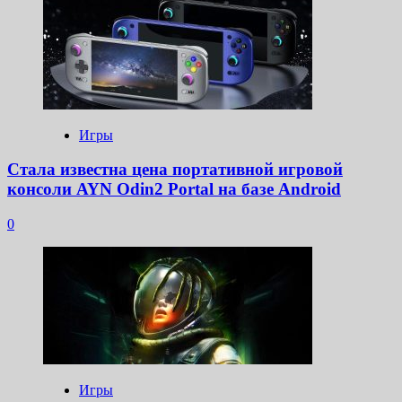
Игры
Стала известна цена портативной игровой
консоли AYN Odin2 Portal на базе Android
0
Игры