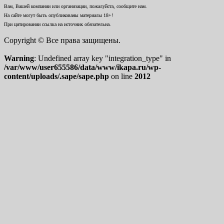
Вам, Вашей компании или организации, пожалуйста, сообщите нам.
На сайте могут быть опубликованы материалы 18+!
При цитировании ссылка на источник обязательна.
Copyright © Все права защищены.
Warning
: Undefined array key "integration_type" in
/var/www/user655586/data/www/ikapa.ru/wp-
content/uploads/.sape/sape.php
on line
2012