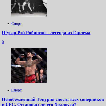
Спорт
Шугар Рэй Робинсон – легенда из Гарлема
0
Спорт
Непобежденный Топурия сносит всех соперников
в UFC. Остановит ли его Холлоуэй?