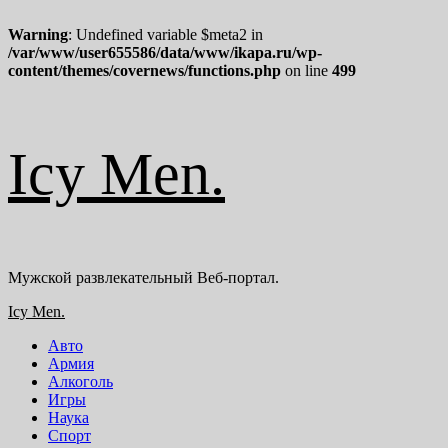
Warning
: Undefined variable $meta2 in
/var/www/user655586/data/www/ikapa.ru/wp-
content/themes/covernews/functions.php
on line
499
Перейти
Icy Men.
к
содержимому
Мужской развлекательный Веб-портал.
Основное
Icy Men.
меню
Авто
Армия
Алкоголь
Игры
Наука
Спорт