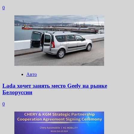
0
Авто
Lada хочет занять место Geely на рынке
Белоруссии
0