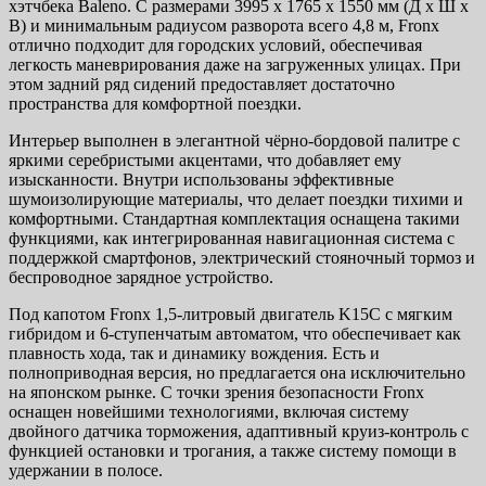
хэтчбека Baleno. С размерами 3995 х 1765 х 1550 мм (Д х Ш х
В) и минимальным радиусом разворота всего 4,8 м, Fronx
отлично подходит для городских условий, обеспечивая
легкость маневрирования даже на загруженных улицах. При
этом задний ряд сидений предоставляет достаточно
пространства для комфортной поездки.
Интерьер выполнен в элегантной чёрно-бордовой палитре с
яркими серебристыми акцентами, что добавляет ему
изысканности. Внутри использованы эффективные
шумоизолирующие материалы, что делает поездки тихими и
комфортными. Стандартная комплектация оснащена такими
функциями, как интегрированная навигационная система с
поддержкой смартфонов, электрический стояночный тормоз и
беспроводное зарядное устройство.
Под капотом Fronx 1,5-литровый двигатель K15C с мягким
гибридом и 6-ступенчатым автоматом, что обеспечивает как
плавность хода, так и динамику вождения. Есть и
полноприводная версия, но предлагается она исключительно
на японском рынке. С точки зрения безопасности Fronx
оснащен новейшими технологиями, включая систему
двойного датчика торможения, адаптивный круиз-контроль с
функцией остановки и трогания, а также систему помощи в
удержании в полосе.