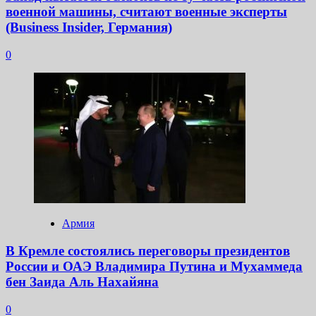
военной машины, считают военные эксперты
(Business Insider, Германия)
0
Армия
В Кремле состоялись переговоры президентов
России и ОАЭ Владимира Путина и Мухаммеда
бен Заида Аль Нахайяна
0