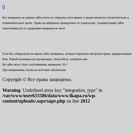
0
Все материалы на данном сайте взяты из открытых источников и предоставляются исключительно в
ознакомительных целях. Права на материалы принадлежат их владельцам. Администрация сайта
ответственности за содержание материала не несет.
Если Вы обнаружили на нашем сайте материалы, которые нарушают авторские права, принадлежащие
Вам, Вашей компании или организации, пожалуйста, сообщите нам.
На сайте могут быть опубликованы материалы 18+!
При цитировании ссылка на источник обязательна.
Copyright © Все права защищены.
Warning
: Undefined array key "integration_type" in
/var/www/user655586/data/www/ikapa.ru/wp-
content/uploads/.sape/sape.php
on line
2012