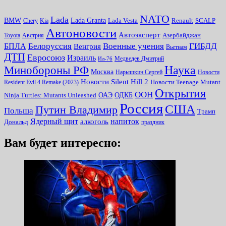
NATO
Lada
Lada Granta
BMW
Chery
Kia
Lada Vesta
Renault
SCALP
Автоновости
Автоэксперт
Toyota
Австрия
Азербайджан
Белоруссия
Военные учения
БПЛА
ГИБДД
Венгрия
Вьетнам
ДТП
Евросоюз
Израиль
Медведев Дмитрий
Ил-76
Наука
Минoбороны РФ
Москва
Нарышкин Сергей
Новости
Новости Silent Hill 2
Resident Evil 4 Remake (2023)
Новости Teenage Mutant
Открытия
ООН
ОДКБ
ОАЭ
Ninja Turtles: Mutants Unleashed
Россия
США
Путин Владимир
Польша
Трамп
Ядерный щит
алкоголь
напиток
Дональд
праздник
Вам будет интересно: