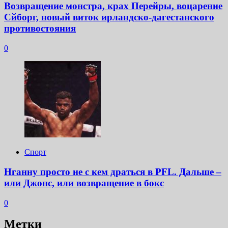
Возвращение монстра, крах Перейры, воцарение
Сйборг, новый виток ирландско-дагестанского
противостояния
0
Спорт
Нганну просто не с кем драться в PFL. Дальше –
или Джонс, или возвращение в бокс
0
Метки