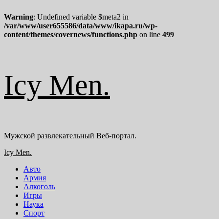
Warning
: Undefined variable $meta2 in
/var/www/user655586/data/www/ikapa.ru/wp-
content/themes/covernews/functions.php
on line
499
Перейти
Icy Men.
к
содержимому
Мужской развлекательный Веб-портал.
Основное
Icy Men.
меню
Авто
Армия
Алкоголь
Игры
Наука
Спорт