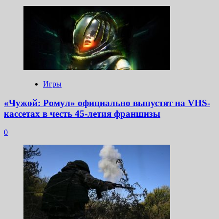
Игры
«Чужой: Ромул» официально выпустят на VHS-
кассетах в честь 45-летия франшизы
0