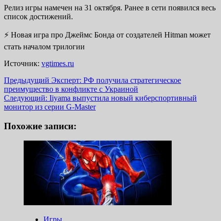
Релиз игры намечен на 31 октября. Ранее в сети появился весь
список достижений.
⚡️ Новая игра про Джеймс Бонда от создателей Hitman может
стать началом трилогии
Источник:
vgtimes.ru
Навигация
Предыдущий
Эксперт: РФ получила стратегическое
преимущество в конфликте с Украиной
записи
Следующий:
Iiyama выпустила новый киберспортивный
монитор из серии G-Master
Похожие записи:
Игры