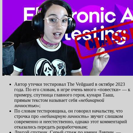
Автор утечки тестировал The Veilguard в октябре 2023
года. По его словам, в игре очень много «повестки» — к
примеру, спутница главного героя, кунари Тааш,
прямым текстом называет себя
«небинарной
личностью»
;
По словам тестировщика, он говорил начальству, что
строчка про
«небинарную личность»
звучит слишком
современно и неестественно, однако этот комментарий
отказались передать разработчикам;
Другой спутник, Серый страж по имени Даврин, —