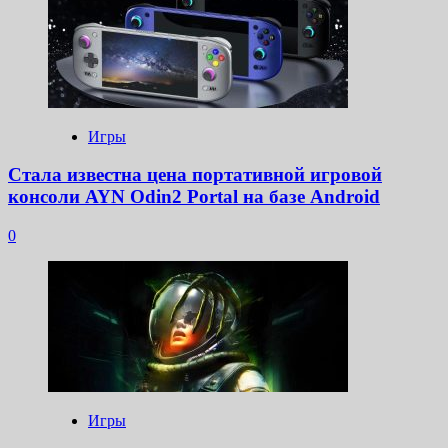
Игры
Стала известна цена портативной игровой
консоли AYN Odin2 Portal на базе Android
0
Игры