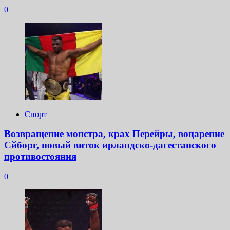
0
Спорт
Возвращение монстра, крах Перейры, воцарение
Сйборг, новый виток ирландско-дагестанского
противостояния
0