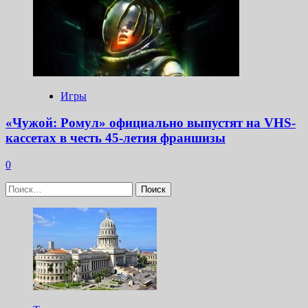
Игры
«Чужой: Ромул» официально выпустят на VHS-
кассетах в честь 45-летия франшизы
0
Найти: