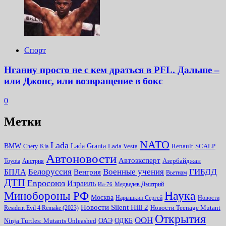
Спорт
Нганну просто не с кем драться в PFL. Дальше –
или Джонс, или возвращение в бокс
0
Метки
NATO
Lada
Lada Granta
BMW
Chery
Kia
Lada Vesta
Renault
SCALP
Автоновости
Автоэксперт
Toyota
Австрия
Азербайджан
Белоруссия
Военные учения
БПЛА
ГИБДД
Венгрия
Вьетнам
ДТП
Евросоюз
Израиль
Медведев Дмитрий
Ил-76
Наука
Минoбороны РФ
Москва
Нарышкин Сергей
Новости
Новости Silent Hill 2
Resident Evil 4 Remake (2023)
Новости Teenage Mutant
Открытия
ООН
ОДКБ
ОАЭ
Ninja Turtles: Mutants Unleashed