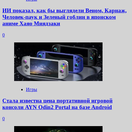
ИИ показал, как бы выглядели Веном, Карнаж,
Человек-паук и Зеленый гоблин в японском
аниме Хаяо Миядзаки
0
Игры
Стала известна цена портативной игровой
консоли AYN Odin2 Portal на базе Android
0