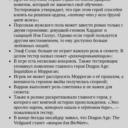
новичок, который не закончил своё обучение.
Тестировщик утверждает, что при этом герой способен
влиять на решения ордена,
«потому что у него другой
цвет кожи»
;
Персонаж мужского пола может завести роман только с
двумя героинями: девушкой-гномом Хардинг и
сыщицей Нэв Галлус. Однако если герой пользуется
другим местоимением, то ему доступно больше
любовных опций;
Эльф Солас больше не играет важную роль в сюжете. В
целом тестер назвал сюжет
«разочаровывающим»
;
В игре есть несколько концовок. Также тестировщик
упомянул появление главного героя
Dragon Age:
Inquisition и Морриган;
Игрок не может расспросить Морриган о её прошлом, а
внешность героини якобы получилась спорной;
Варрик выполняет роль советника и не важен для
сюжета;
Также в ролике раскритиковали главного героя, у
которого нет внятной истории происхождения.
«Это
просто парень, которого нашли в чёртовом баре»
, —
пожаловался тестер;
В конце беседы инсайдер заявил, что Dragon Age: The
Veilguard станет
«концом для BioWare»
.