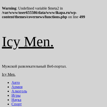
Warning
: Undefined variable $meta2 in
/var/www/user655586/data/www/ikapa.ru/wp-
content/themes/covernews/functions.php
on line
499
Перейти
Icy Men.
к
содержимому
Мужской развлекательный Веб-портал.
Основное
Icy Men.
меню
Авто
Армия
Алкоголь
Игры
Наука
Спорт