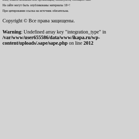
На сайте могут быть опубликованы материалы 18+!
При цитировании ссылка на источник обязательна.
Copyright © Все права защищены.
Warning
: Undefined array key "integration_type" in
/var/www/user655586/data/www/ikapa.ru/wp-
content/uploads/.sape/sape.php
on line
2012