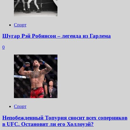
Спорт
Шугар Рэй Робинсон – легенда из Гарлема
0
Спорт
Непобежденный Топурия сносит всех соперников
в UFC. Остановит ли его Холлоуэй?