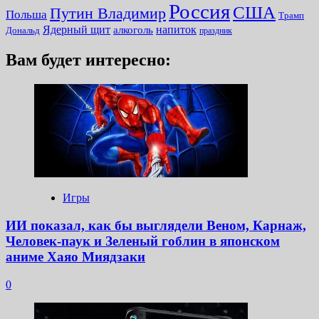
Россия
США
Путин Владимир
Польша
Трамп
Ядерный щит
алкоголь
напиток
Дональд
праздник
Вам будет интересно:
Игры
ИИ показал, как бы выглядели Веном, Карнаж,
Человек-паук и Зеленый гоблин в японском
аниме Хаяо Миядзаки
0