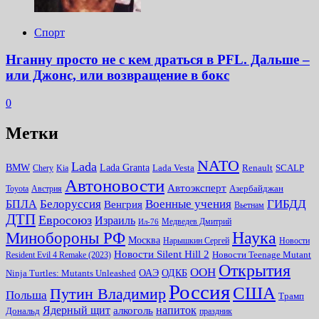
Спорт
Нганну просто не с кем драться в PFL. Дальше –
или Джонс, или возвращение в бокс
0
Метки
NATO
Lada
Lada Granta
BMW
Chery
Kia
Lada Vesta
Renault
SCALP
Автоновости
Автоэксперт
Toyota
Австрия
Азербайджан
Белоруссия
Военные учения
БПЛА
ГИБДД
Венгрия
Вьетнам
ДТП
Евросоюз
Израиль
Медведев Дмитрий
Ил-76
Наука
Минoбороны РФ
Москва
Нарышкин Сергей
Новости
Новости Silent Hill 2
Resident Evil 4 Remake (2023)
Новости Teenage Mutant
Открытия
ООН
ОДКБ
ОАЭ
Ninja Turtles: Mutants Unleashed
Россия
США
Путин Владимир
Польша
Трамп
Ядерный щит
алкоголь
напиток
Дональд
праздник