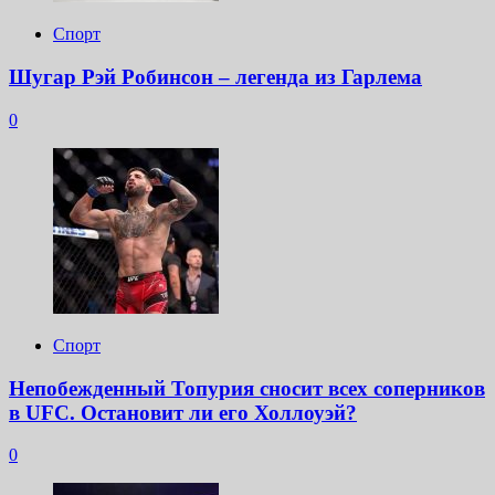
Спорт
Шугар Рэй Робинсон – легенда из Гарлема
0
Спорт
Непобежденный Топурия сносит всех соперников
в UFC. Остановит ли его Холлоуэй?
0