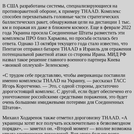
В США разработаны системы, специализирующиеся на
противоракетной обороне, к примеру THAAD. Комплекс
способен перехватывать головные части стратегических
баллистических ракет, обнаруживая цели на дистанции 1 тыс.
км и поражая их даже в ближнем космосе. Еще в феврале 2022
года Украина просила Соединенные Штаты разместить эти
комплексы ПРО близ Харькова, но просьба осталась без
ответа. Однако 13 октября текущего года стало известно, что
Пентагон отправил батареи THAAD в Израиль для отражения
потенциальной ракетной атаки со стороны Ирана. МИД РФ
назвал такое решение главного военного партнера Киева
«звонкой оплеухой» Зеленскому.
«С трудом себе представляю, чтобы американцы поставили
именно комплексы THAAD на Украину, — рассказал ТАСС
Игорь Коротченко. — Это, с одной стороны, достаточно
дорогостоящий комплекс. С другой, если будет обеспечено его
уничтожение российскими средствами поражения, это будет
очень большими имиджевыми потерями для Соединенных
Штатов».
Михаил Ходаренок также отметил дороговизну THAAD. «А
украинцы хотят все получать исключительно в безвозмездном
порядке», — заметил он. «Второй момент — вполне возможна
утрата критических технологий. Вот этого больше всего