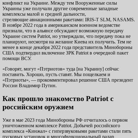
конфликт на Украине. Между тем Вооруженные силы
Украины уже получали другие современные западные
комплексы малой и средней дальности,
стреляющие авиационными ракетами: IRIS-T SLM, NASAMS.
В ноябре 2022 года в американском военном ведомстве
признали, что в альянсе обсуждают возможную передачу
Украине систем Patriot, но утверждали, что передачу пока не
планируют, несмотря на желание Киева их получить. Тем не
менее в конце декабря 2022 года представитель Минобороны
США подтвердил включение ЗРК Patriot в очередной пакет
помощи ВСУ.
«Говорят, могут «Пэтриотов» туда [на Украину] сейчас
поставить. Хорошо, пусть ставят. Мы пощелкаем и
«Пэтриоты», — прокомментировал решение США президент
России Владимир Путин.
Как прошло знакомство Patriot с
российским оружием
Уже в мае 2023 года Минобороны РФ отчиталось о первом
уничтоженном комплексе Patriot. Добычей российского
комплекса «Кинжал» с гиперзвуковыми ракетами стали пять
пусковых установок и многофункциональный радар