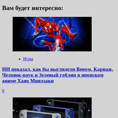
Вам будет интересно:
Игры
ИИ показал, как бы выглядели Веном, Карнаж,
Человек-паук и Зеленый гоблин в японском
аниме Хаяо Миядзаки
0