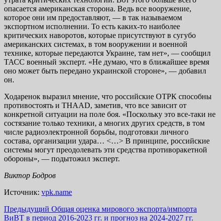
опасается американская сторона. Ведь все вооружение,
которое они им предоставляют, — в так называемом
экспортном исполнении. То есть каких-то наиболее
критических наворотов, которые присутствуют в сугубо
американских системах, в том вооружении и военной
технике, которые передаются Украине, там нет», — сообщил
ТАСС военный эксперт. «Не думаю, что в ближайшее время
оно может быть передано украинской стороне», — добавил
он.
Ходаренок выразил мнение, что российские ОТРК способны
противостоять и THAAD, заметив, что все зависит от
конкретной ситуации на поле боя. «Поскольку это все-таки не
состязание только техники, а многих других средств, в том
числе радиоэлектронной борьбы, подготовки личного
состава, организации удара… <…> В принципе, российские
системы могут преодолевать эти средства противоракетной
обороны», — подытожил эксперт.
Виктор Бодров
Источник:
vpk.name
Навигация
Предыдущий
Общая оценка мирового экспорта/импорта
ВиВТ в период 2016-2023 гг. и прогноз на 2024-2027 гг.