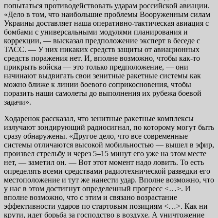
попытаться противодействовать ударам российской авиации.
«Дело в том, что наибольшие проблемы Вооруженным силам
Украины доставляет наша оперативно-тактическая авиация с
бомбами с универсальными модулями планирования и
коррекции, — высказал предположение эксперт в беседе с
ТАСС. — У них никаких средств защиты от авиационных
средств поражения нет. И, вполне возможно, чтобы как-то
прикрыть войска — это только предположение, — они
начинают выдвигать свои зенитные ракетные системы как
можно ближе к линии боевого соприкосновения, чтобы
поразить наши самолеты до выполнения их рубежа боевой
задачи».
Ходаренок рассказал, что зенитные ракетные комплексы
излучают зондирующий радиосигнал, по которому могут быть
сразу обнаружены. «Другое дело, что все современные
системы отличаются высокой мобильностью — вышел в эфир,
произвел стрельбу и через 5–15 минут его уже на этом месте
нет, — заметил он. — Вот этот момент надо ловить. То есть
определять всеми средствами радиотехнической разведки его
местоположение и тут же нанести удар. Вполне возможно, что
у нас в этом достигнут определенный прогресс <…>. И
вполне возможно, что с этим и связано возрастание
эффективности ударов по стартовым позициям <…>. Как ни
крути, идет борьба за господство в воздухе. А уничтожение