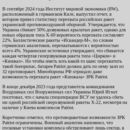
В сентябре 2024 года Институт мировой экономики (IfW),
расположенный в германском Киле, выпустил отчет, в
котором привел статистику перехвата российских ракет
украинской противовоздушной обороной. Утверждается, что
Украина сбивает 50% дозвуковых крылатых ракет, однако для
новых образцов типа Х-69 вероятность перехвата составляет
22%. Баллистические ракеты «Искандер-М», по словам
германских аналитиков, перехватываются с вероятностью
всего 4%. Украинские источники утверждают, что сбивается
каждая четвертая гиперзвуковая ракета типа «Циркон» и
«Кинжал». Но чтобы иметь хоть какой-то шанс перехватить
такой боеприпас, батарея Patriot должна дать по нему залп из
32 противоракет. Минобороны РФ отрицало даже
возможность перехвата ракет «Кинжала» ЗРК Patriot.
В конце декабря 2023 года представитель командования
Воздушных сил Вооруженных сил Украины Юрий Игнат
посетовал, что с начала спецоперации ВСУ не удалось сбить
ни одной российской сверхзвуковой ракеты Х-22, несмотря на
наличие у Киева комплексов Patriot.
Коротченко отметил, что противоракетные возможности ЗРК
Patriot ограниченны. Военный аналитик напомнил, что
пусковые установки комплекса обстреливают лишь сектор, в