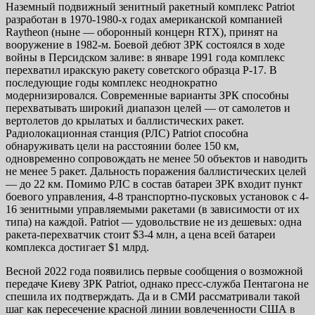
Наземный подвижный зенитный ракетный комплекс Patriot
разработан в 1970-1980-х годах американской компанией
Raytheon (ныне — оборонный концерн RTX), принят на
вооружение в 1982-м. Боевой дебют ЗРК состоялся в ходе
войны в Персидском заливе: в январе 1991 года комплекс
перехватил иракскую ракету советского образца Р-17. В
последующие годы комплекс неоднократно
модернизировался. Современные варианты ЗРК способны
перехватывать широкий диапазон целей — от самолетов и
вертолетов до крылатых и баллистических ракет.
Радиолокационная станция (РЛС) Patriot способна
обнаруживать цели на расстоянии более 150 км,
одновременно сопровождать не менее 50 объектов и наводить
не менее 5 ракет. Дальность поражения баллистических целей
— до 22 км. Помимо РЛС в состав батареи ЗРК входит пункт
боевого управления, 4-8 транспортно-пусковых установок с 4-
16 зенитными управляемыми ракетами (в зависимости от их
типа) на каждой. Patriot — удовольствие не из дешевых: одна
ракета-перехватчик стоит $3-4 млн, а цена всей батареи
комплекса достигает $1 млрд.
Весной 2022 года появились первые сообщения о возможной
передаче Киеву ЗРК Patriot, однако пресс-служба Пентагона не
спешила их подтверждать. Да и в СМИ рассматривали такой
шаг как пересечение красной линии вовлеченности США в