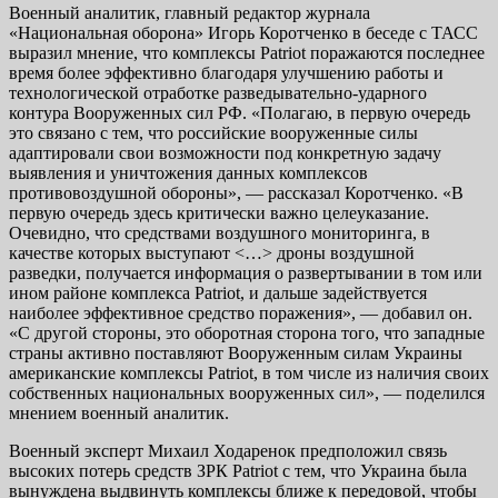
Военный аналитик, главный редактор журнала
«Национальная оборона» Игорь Коротченко в беседе с ТАСС
выразил мнение, что комплексы Patriot поражаются последнее
время более эффективно благодаря улучшению работы и
технологической отработке разведывательно-ударного
контура Вооруженных сил РФ. «Полагаю, в первую очередь
это связано с тем, что российские вооруженные силы
адаптировали свои возможности под конкретную задачу
выявления и уничтожения данных комплексов
противовоздушной обороны», — рассказал Коротченко. «В
первую очередь здесь критически важно целеуказание.
Очевидно, что средствами воздушного мониторинга, в
качестве которых выступают <…> дроны воздушной
разведки, получается информация о развертывании в том или
ином районе комплекса Patriot, и дальше задействуется
наиболее эффективное средство поражения», — добавил он.
«С другой стороны, это оборотная сторона того, что западные
страны активно поставляют Вооруженным силам Украины
американские комплексы Patriot, в том числе из наличия своих
собственных национальных вооруженных сил», — поделился
мнением военный аналитик.
Военный эксперт Михаил Ходаренок предположил связь
высоких потерь средств ЗРК Patriot с тем, что Украина была
вынуждена выдвинуть комплексы ближе к передовой, чтобы