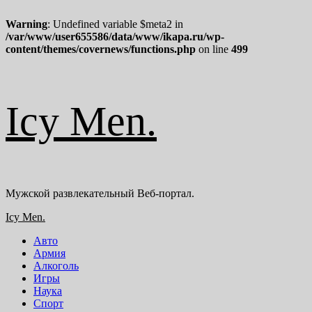
Warning
: Undefined variable $meta2 in
/var/www/user655586/data/www/ikapa.ru/wp-
content/themes/covernews/functions.php
on line
499
Перейти
Icy Men.
к
содержимому
Мужской развлекательный Веб-портал.
Основное
Icy Men.
меню
Авто
Армия
Алкоголь
Игры
Наука
Спорт