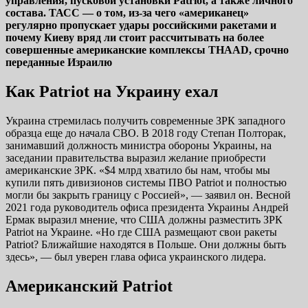
управления, пусковой установки Patriot, а также личного
состава. ТАСС — о том, из-за чего «американец»
регулярно пропускает удары российскими ракетами и
почему Киеву вряд ли стоит рассчитывать на более
совершенные американские комплексы THAAD, срочно
переданные Израилю
Как Patriot на Украину ехал
Украина стремилась получить современные ЗРК западного
образца еще до начала СВО. В 2018 году Степан Полторак,
занимавший должность министра обороны Украины, на
заседании правительства выразил желание приобрести
американские ЗРК. «$4 млрд хватило бы нам, чтобы мы
купили пять дивизионов системы ПВО Patriot и полностью
могли бы закрыть границу с Россией», — заявил он. Весной
2021 года руководитель офиса президента Украины Андрей
Ермак выразил мнение, что США должны разместить ЗРК
Patriot на Украине. «Но где США размещают свои ракеты
Patriot? Ближайшие находятся в Польше. Они должны быть
здесь», — был уверен глава офиса украинского лидера.
Американский Patriot