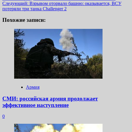
записи
Следующий:
Взрывом оторвало башню: оказывается, ВСУ
потеряли три танка Challenger 2
Похожие записи:
Армия
СМИ: российская армия продолжает
эффективное наступление
0