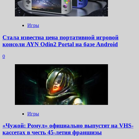
Игры
Стала известна цена портативной игровой
консоли AYN Odin2 Portal на базе Android
0
Игры
«Чужой: Ромул» официально выпустят на VHS-
кассетах в честь 45-летия франшизы