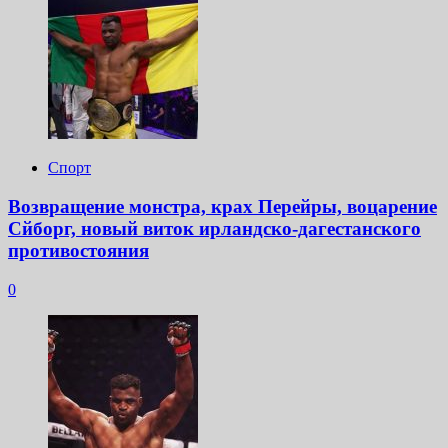
Спорт
Возвращение монстра, крах Перейры, воцарение
Сйборг, новый виток ирландско-дагестанского
противостояния
0