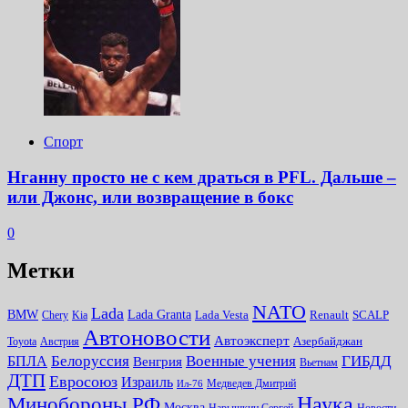
Спорт
Нганну просто не с кем драться в PFL. Дальше –
или Джонс, или возвращение в бокс
0
Метки
NATO
Lada
Lada Granta
BMW
Chery
Kia
Lada Vesta
Renault
SCALP
Автоновости
Автоэксперт
Toyota
Австрия
Азербайджан
Белоруссия
Военные учения
БПЛА
ГИБДД
Венгрия
Вьетнам
ДТП
Евросоюз
Израиль
Медведев Дмитрий
Ил-76
Наука
Минoбороны РФ
Москва