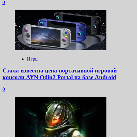
0
Игры
Стала известна цена портативной игровой
консоли AYN Odin2 Portal на базе Android
0