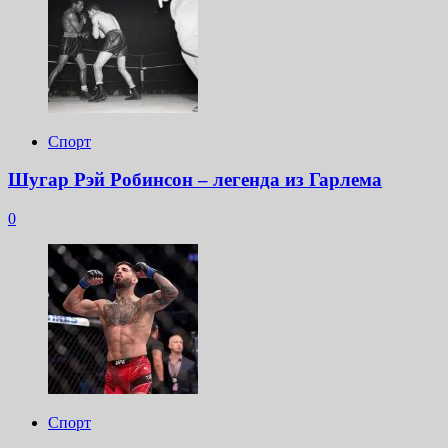
Спорт
Шугар Рэй Робинсон – легенда из Гарлема
0
Спорт