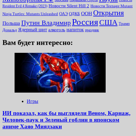
Нарышкин Сергей
Новости
Новости Silent Hill 2
Resident Evil 4 Remake (2023)
Новости Teenage Mutant
Открытия
ООН
ОДКБ
ОАЭ
Ninja Turtles: Mutants Unleashed
Россия
США
Путин Владимир
Польша
Трамп
Ядерный щит
алкоголь
напиток
Дональд
праздник
Вам будет интересно:
Игры
ИИ показал, как бы выглядели Веном, Карнаж,
Человек-паук и Зеленый гоблин в японском
аниме Хаяо Миядзаки