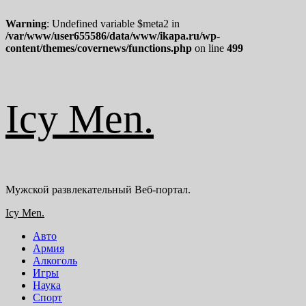
Warning
: Undefined variable $meta2 in
/var/www/user655586/data/www/ikapa.ru/wp-
content/themes/covernews/functions.php
on line
499
Перейти
Icy Men.
к
содержимому
Мужской развлекательный Веб-портал.
Основное
Icy Men.
меню
Авто
Армия
Алкоголь
Игры
Наука
Спорт