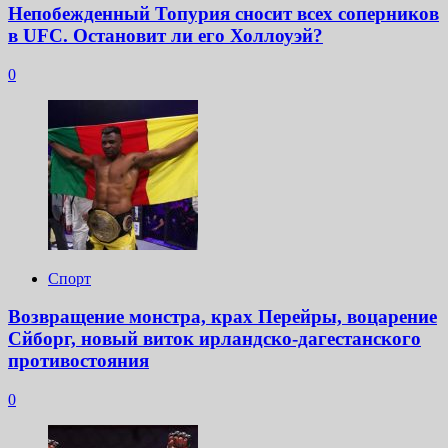
Непобежденный Топурия сносит всех соперников
в UFC. Остановит ли его Холлоуэй?
0
Спорт
Возвращение монстра, крах Перейры, воцарение
Сйборг, новый виток ирландско-дагестанского
противостояния
0