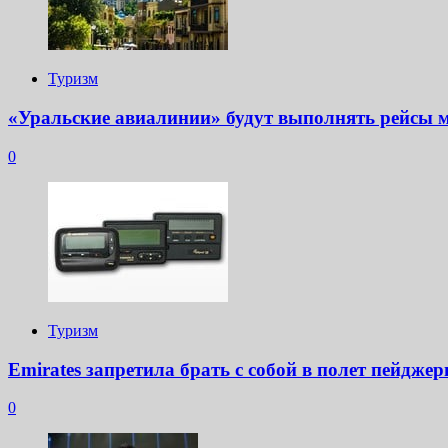
Туризм
«Уральские авиалинии» будут выполнять рейсы 
0
Туризм
Emirates запретила брать с собой в полет пейдже
0