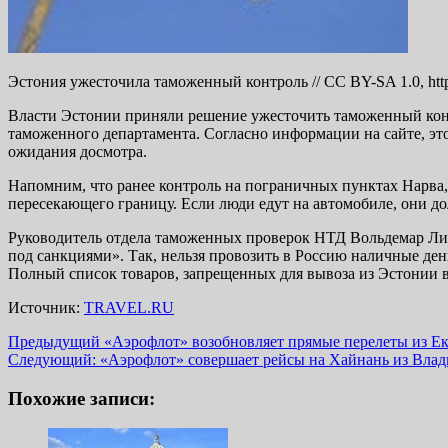
Эстония ужесточила таможенный контроль // CC BY-SA 1.0, http
Власти Эстонии приняли решение ужесточить таможенный конт
таможенного департамента. Согласно информации на сайте, это
ожидания досмотра.
Напомним, что ранее контроль на пограничных пунктах Нарва
пересекающего границу. Если люди едут на автомобиле, они до
Руководитель отдела таможенных проверок НТД Вольдемар Лин
под санкциями». Так, нельзя провозить в Россию наличные ден
Полный список товаров, запрещенных для вывоза из Эстонии в
Источник:
TRAVEL.RU
Навигация
Предыдущий
«Аэрофлот» возобновляет прямые перелеты из Ек
Следующий:
«Аэрофлот» совершает рейсы на Хайнань из Влад
записи
Похожие записи: