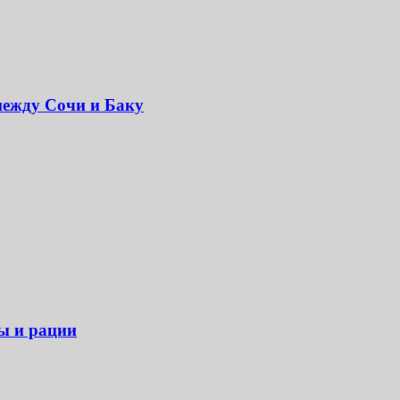
между Сочи и Баку
ры и рации