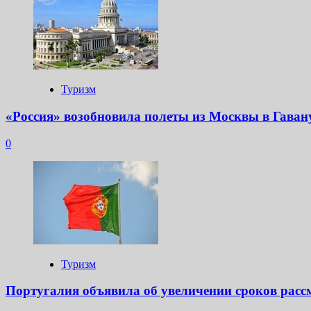
Туризм
«Россия» возобновила полеты из Москвы в Гаван
0
Туризм
Португалия объявила об увеличении сроков расс