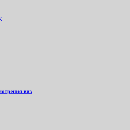
у
мотрения виз