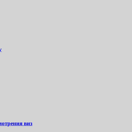
у
мотрения виз