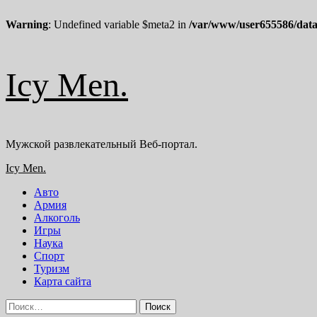
Warning
: Undefined variable $meta2 in
/var/www/user655586/data
Перейти
Icy Men.
к
содержимому
Мужской развлекательный Веб-портал.
Основное
Icy Men.
меню
Авто
Армия
Алкоголь
Игры
Наука
Спорт
Туризм
Карта сайта
Найти: