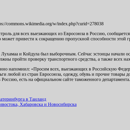
s://commons.wikimedia.org/w/index.php?curid=278038
роль для всех выезжающих из Евросоюза в Россию, сообщается 
 может привести к сокращению пропускной способности этой гра
, Лухамаа и Койдула был выборочным. Сейчас эстонцы начали о
лжны пройти проверку транспортного средства, а также всех на
но напомнил: «Просим всех, выезжающих в Российскую Федерац
ьги любой из стран Евросоюза, одежду, обувь и прочие товары д
 Россию, есть на официальном сайте таможенного департамента
атеринбурга в Таиланд
ивостока, Хабаровска и Новосибирска