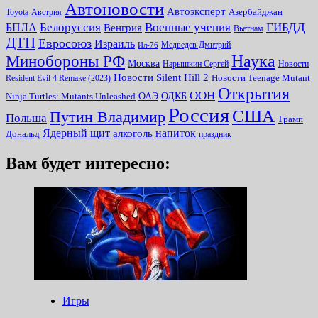
Автоновости
Автоэксперт
Toyota
Австрия
Азербайджан
Белоруссия
Военные учения
БПЛА
ГИБДД
Венгрия
Вьетнам
ДТП
Евросоюз
Израиль
Медведев Дмитрий
Ил-76
Наука
Минoбороны РФ
Москва
Нарышкин Сергей
Новости
Новости Silent Hill 2
Resident Evil 4 Remake (2023)
Новости Teenage Mutant
Открытия
ООН
ОДКБ
ОАЭ
Ninja Turtles: Mutants Unleashed
Россия
США
Путин Владимир
Польша
Трамп
Ядерный щит
алкоголь
напиток
Дональд
праздник
Вам будет интересно:
Игры