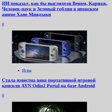
ИИ показал, как бы выглядели Веном, Карнаж,
Человек-паук и Зеленый гоблин в японском
аниме Хаяо Миядзаки
0
Игры
Стала известна цена портативной игровой
консоли AYN Odin2 Portal на базе Android
0