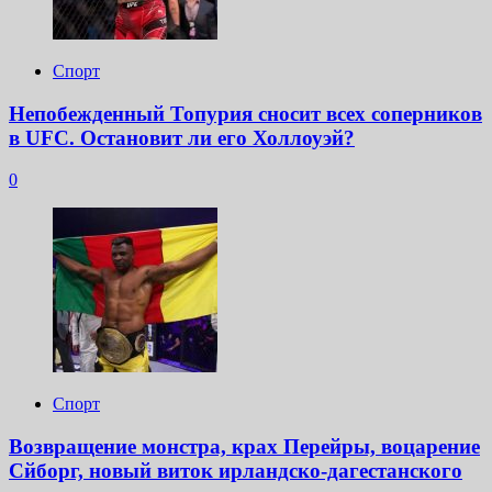
Спорт
Непобежденный Топурия сносит всех соперников
в UFC. Остановит ли его Холлоуэй?
0
Спорт
Возвращение монстра, крах Перейры, воцарение
Сйборг, новый виток ирландско-дагестанского