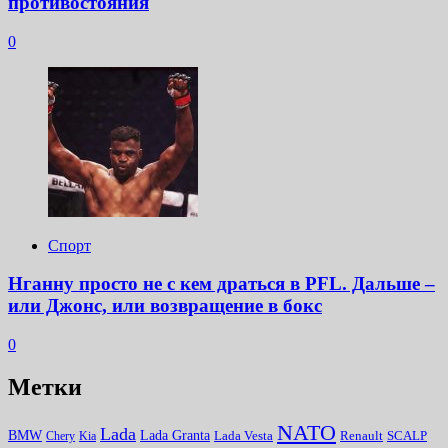
противостояния
0
Спорт
Нганну просто не с кем драться в PFL. Дальше –
или Джонс, или возвращение в бокс
0
Метки
NATO
Lada
Lada Granta
BMW
Chery
Kia
Lada Vesta
Renault
SCALP