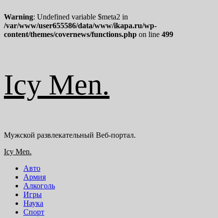
Warning
: Undefined variable $meta2 in
/var/www/user655586/data/www/ikapa.ru/wp-
content/themes/covernews/functions.php
on line
499
Перейти
Icy Men.
к
содержимому
Мужской развлекательный Веб-портал.
Основное
Icy Men.
меню
Авто
Армия
Алкоголь
Игры
Наука
Спорт