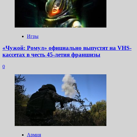
Игры
«Чужой: Ромул» официально выпустят на VHS-
кассетах в честь 45-летия франшизы
0
Армия