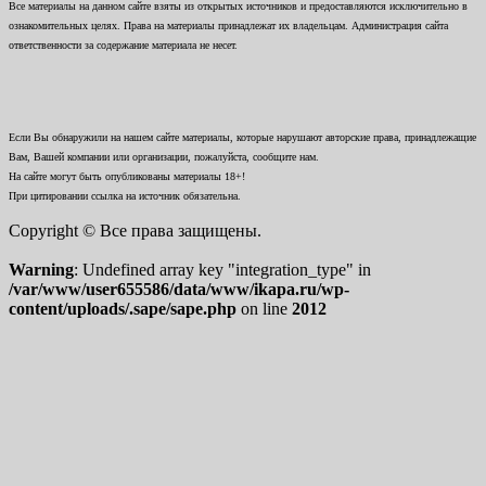
Все материалы на данном сайте взяты из открытых источников и предоставляются исключительно в
ознакомительных целях. Права на материалы принадлежат их владельцам. Администрация сайта
ответственности за содержание материала не несет.
Если Вы обнаружили на нашем сайте материалы, которые нарушают авторские права, принадлежащие
Вам, Вашей компании или организации, пожалуйста, сообщите нам.
На сайте могут быть опубликованы материалы 18+!
При цитировании ссылка на источник обязательна.
Copyright © Все права защищены.
Warning
: Undefined array key "integration_type" in
/var/www/user655586/data/www/ikapa.ru/wp-
content/uploads/.sape/sape.php
on line
2012