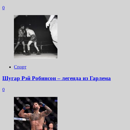
0
Спорт
Шугар Рэй Робинсон – легенда из Гарлема
0