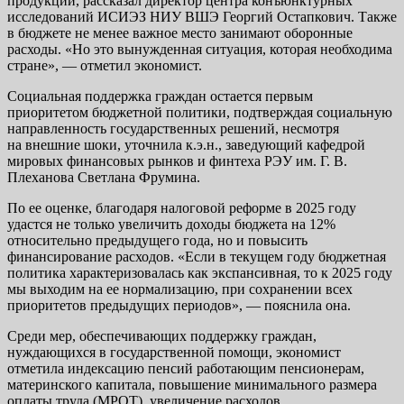
продукции, рассказал директор центра конъюнктурных
исследований ИСИЭЗ НИУ ВШЭ Георгий Остапкович. Также
в бюджете не менее важное место занимают оборонные
расходы. «Но это вынужденная ситуация, которая необходима
стране», — отметил экономист.
Социальная поддержка граждан остается первым
приоритетом бюджетной политики, подтверждая социальную
направленность государственных решений, несмотря
на внешние шоки, уточнила к.э.н., заведующий кафедрой
мировых финансовых рынков и финтеха РЭУ им. Г. В.
Плеханова Светлана Фрумина.
По ее оценке, благодаря налоговой реформе в 2025 году
удастся не только увеличить доходы бюджета на 12%
относительно предыдущего года, но и повысить
финансирование расходов. «Если в текущем году бюджетная
политика характеризовалась как экспансивная, то к 2025 году
мы выходим на ее нормализацию, при сохранении всех
приоритетов предыдущих периодов», — пояснила она.
Среди мер, обеспечивающих поддержку граждан,
нуждающихся в государственной помощи, экономист
отметила индексацию пенсий работающим пенсионерам,
материнского капитала, повышение минимального размера
оплаты труда (МРОТ), увеличение расходов