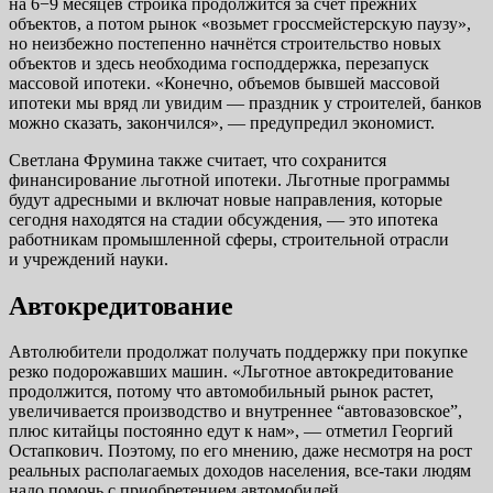
на 6−9 месяцев стройка продолжится за счет прежних
объектов, а потом рынок «возьмет гроссмейстерскую паузу»,
но неизбежно постепенно начнётся строительство новых
объектов и здесь необходима господдержка, перезапуск
массовой ипотеки. «Конечно, объемов бывшей массовой
ипотеки мы вряд ли увидим — праздник у строителей, банков
можно сказать, закончился», — предупредил экономист.
Светлана Фрумина также считает, что сохранится
финансирование льготной ипотеки. Льготные программы
будут адресными и включат новые направления, которые
сегодня находятся на стадии обсуждения, — это ипотека
работникам промышленной сферы, строительной отрасли
и учреждений науки.
Автокредитование
Автолюбители продолжат получать поддержку при покупке
резко подорожавших машин. «Льготное автокредитование
продолжится, потому что автомобильный рынок растет,
увеличивается производство и внутреннее “автовазовское”,
плюс китайцы постоянно едут к нам», — отметил Георгий
Остапкович. Поэтому, по его мнению, даже несмотря на рост
реальных располагаемых доходов населения, все-таки людям
надо помочь с приобретением автомобилей.