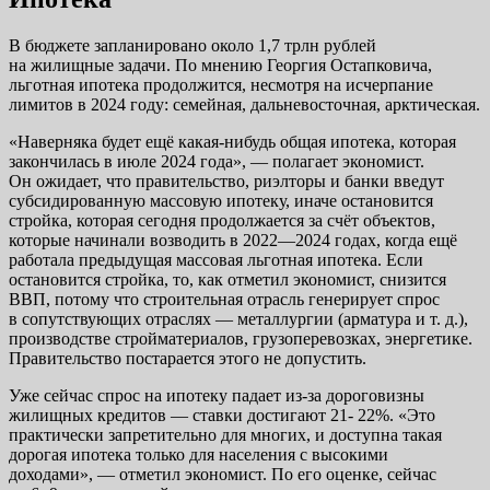
В бюджете запланировано около 1,7 трлн рублей
на жилищные задачи. По мнению Георгия Остапковича,
льготная ипотека продолжится, несмотря на исчерпание
лимитов в 2024 году: семейная, дальневосточная, арктическая.
«Наверняка будет ещё какая-нибудь общая ипотека, которая
закончилась в июле 2024 года», — полагает экономист.
Он ожидает, что правительство, риэлторы и банки введут
субсидированную массовую ипотеку, иначе остановится
стройка, которая сегодня продолжается за счёт объектов,
которые начинали возводить в 2022—2024 годах, когда ещё
работала предыдущая массовая льготная ипотека. Если
остановится стройка, то, как отметил экономист, снизится
ВВП, потому что строительная отрасль генерирует спрос
в сопутствующих отраслях — металлургии (арматура и т. д.),
производстве стройматериалов, грузоперевозках, энергетике.
Правительство постарается этого не допустить.
Уже сейчас спрос на ипотеку падает из-за дороговизны
жилищных кредитов — ставки достигают 21- 22%. «Это
практически запретительно для многих, и доступна такая
дорогая ипотека только для населения с высокими
доходами», — отметил экономист. По его оценке, сейчас