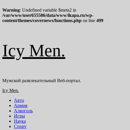
Warning
: Undefined variable $meta2 in
/var/www/user655586/data/www/ikapa.ru/wp-
content/themes/covernews/functions.php
on line
499
Перейти
Icy Men.
к
содержимому
Мужской развлекательный Веб-портал.
Основное
Icy Men.
меню
Авто
Армия
Алкоголь
Игры
Наука
Спорт