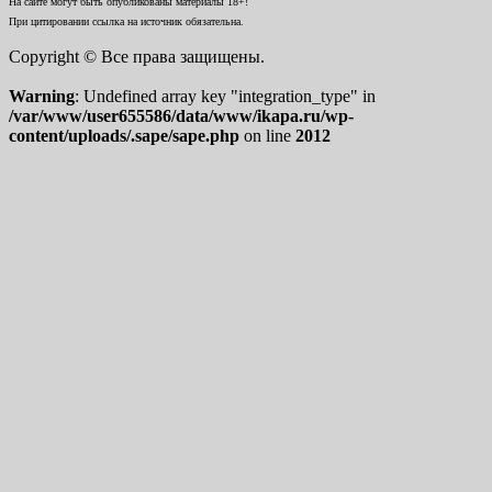
На сайте могут быть опубликованы материалы 18+!
При цитировании ссылка на источник обязательна.
Copyright © Все права защищены.
Warning
: Undefined array key "integration_type" in
/var/www/user655586/data/www/ikapa.ru/wp-
content/uploads/.sape/sape.php
on line
2012