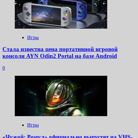
Игры
Стала известна цена портативной игровой
консоли AYN Odin2 Portal на базе Android
0
Игры
«Чужой: Ромул» официально выпустят на VHS-