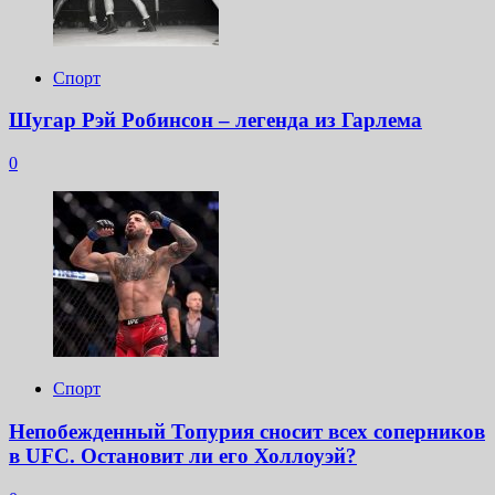
Спорт
Шугар Рэй Робинсон – легенда из Гарлема
0
Спорт
Непобежденный Топурия сносит всех соперников
в UFC. Остановит ли его Холлоуэй?