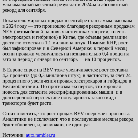
максимальный месячный результат в 2024-м и абсолютный
рекорд для сентября.
Показатель мировых продаж в сентябре стал самым высоким
в 2024 году — это произошло благодаря рекордным продажам
NEV (автомобилей на новых источниках энергии, то есть
электрокаров и гибридов) в Китае, где объемы реализации
достигли отметки в 1,1 миллиона штук. Помимо КНР, рост
был зафиксирован и в Северной Америке: в первый месяц
осени продажи увеличились на незначительно 0,4 процента,
зато за период с января по сентябрь — на 10 процентов.
В Европе спрос на BEV тоже увеличивается: рост составил
4,2 процента (до 0,3 миллиона штук), в частности, за счет 24-
процентного увеличения продаж электрокаров и гибридов в
Великобритании. По прогнозам экспертов, это хорошая
новость для сегмента электрифицированных машин, и в
долгосрочной перспективе популярность такого вида
транспорта будет расти.
Стоит отметить, что рост продаж BEV опережает прогнозы.
Аналитики не исключают, что в последующие месяцы рекорд
будет обновлен, и, возможно, не один раз.
Источник:
auto.rambler.ru