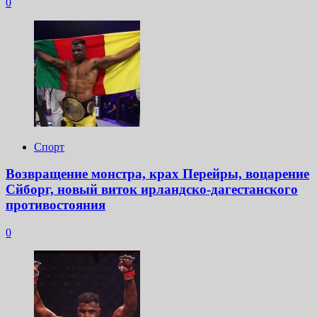
0
Спорт
Возвращение монстра, крах Перейры, воцарение
Сйборг, новый виток ирландско-дагестанского
противостояния
0