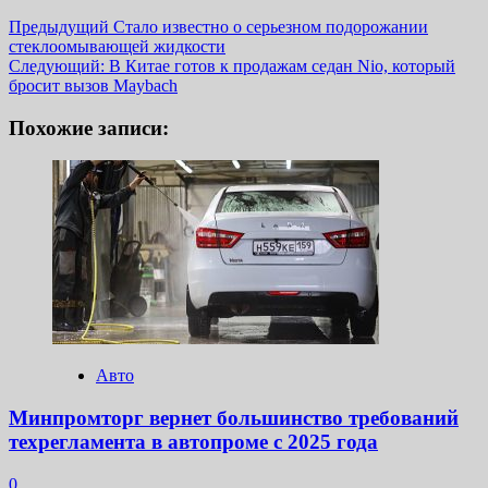
Навигация
Предыдущий
Стало известно о серьезном подорожании
стеклоомывающей жидкости
записи
Следующий:
В Китае готов к продажам седан Nio, который
бросит вызов Maybach
Похожие записи:
Авто
Минпромторг вернет большинство требований
техрегламента в автопроме с 2025 года
0