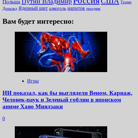
Россия
США
Путин Владимир
Польша
Трамп
Ядерный щит
алкоголь
напиток
Дональд
праздник
Вам будет интересно:
Игры
ИИ показал, как бы выглядели Веном, Карнаж,
Человек-паук и Зеленый гоблин в японском
аниме Хаяо Миядзаки
0