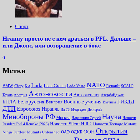
Спорт
Нганну просто не с кем драться в PFL. Дальше –
или Джонс, или возвращение в бокс
0
Метки
NATO
Lada
Lada Granta
BMW
Chery
Kia
Lada Vesta
Renault
SCALP
Автоновости
Автоэксперт
Toyota
Австрия
Азербайджан
Белоруссия
Военные учения
БПЛА
ГИБДД
Венгрия
Вьетнам
ДТП
Евросоюз
Израиль
Медведев Дмитрий
Ил-76
Наука
Минoбороны РФ
Москва
Нарышкин Сергей
Новости
Новости Silent Hill 2
Resident Evil 4 Remake (2023)
Новости Teenage Mutant
Открытия
ООН
ОДКБ
ОАЭ
Ninja Turtles: Mutants Unleashed