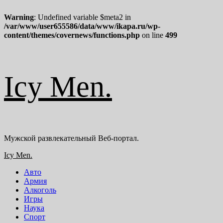
Warning
: Undefined variable $meta2 in
/var/www/user655586/data/www/ikapa.ru/wp-
content/themes/covernews/functions.php
on line
499
Перейти
Icy Men.
к
содержимому
Мужской развлекательный Веб-портал.
Основное
Icy Men.
меню
Авто
Армия
Алкоголь
Игры
Наука
Спорт