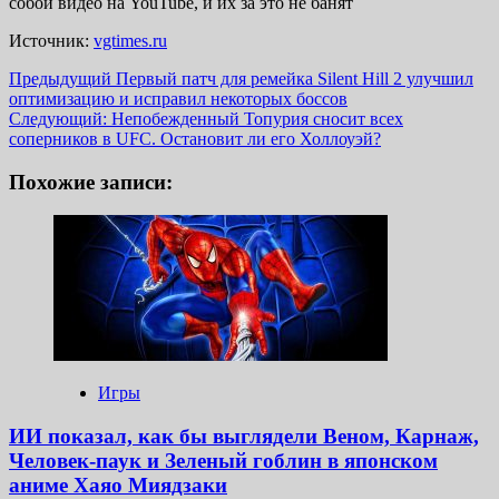
собой видео на YouTube, и их за это не банят
Источник:
vgtimes.ru
Навигация
Предыдущий
Первый патч для ремейка Silent Hill 2 улучшил
оптимизацию и исправил некоторых боссов
записи
Следующий:
Непобежденный Топурия сносит всех
соперников в UFC. Остановит ли его Холлоуэй?
Похожие записи:
Игры
ИИ показал, как бы выглядели Веном, Карнаж,
Человек-паук и Зеленый гоблин в японском
аниме Хаяо Миядзаки