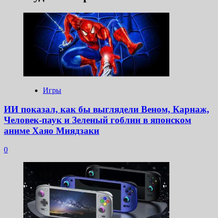
Игры
ИИ показал, как бы выглядели Веном, Карнаж,
Человек-паук и Зеленый гоблин в японском
аниме Хаяо Миядзаки
0