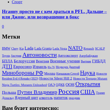
Спорт
Нганну просто не с кем драться в PFL. Дальше –
или Джонс, или возвращение в бокс
0
Метки
NATO
Lada
Lada Granta
BMW
Chery
Kia
Lada Vesta
Renault
SCALP
Автоновости
Автоэксперт
Toyota
Австрия
Азербайджан
Белоруссия
Военные учения
БПЛА
ГИБДД
Венгрия
Вьетнам
ДТП
Евросоюз
Израиль
Медведев Дмитрий
Ил-76
Наука
Минoбороны РФ
Москва
Нарышкин Сергей
Новости
Новости Silent Hill 2
Resident Evil 4 Remake (2023)
Новости Teenage Mutant
Открытия
ООН
ОДКБ
ОАЭ
Ninja Turtles: Mutants Unleashed
Россия
США
Путин Владимир
Польша
Трамп
Ядерный щит
алкоголь
напиток
Дональд
праздник
Вам будет интересно: