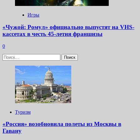
Игры
«Чужой: Ромул» официально выпустят на VHS-
кассетах в честь 45-летия франшизы
0
Найти:
Туризм
«Россия» возобновила полеты из Москвы в
Гавану