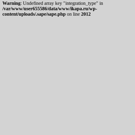
Warning
: Undefined array key "integration_type" in
/var/www/user655586/data/www/ikapa.ru/wp-
content/uploads/.sape/sape.php
on line
2012