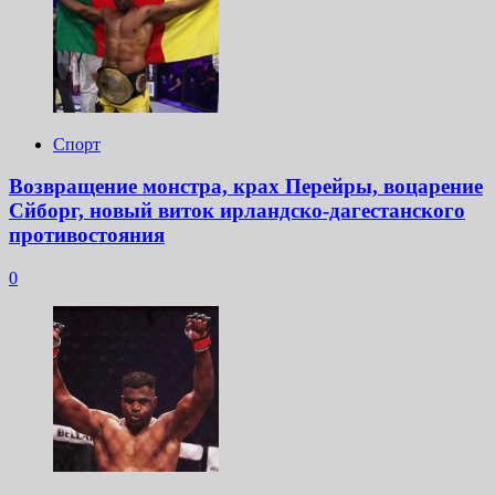
Спорт
Возвращение монстра, крах Перейры, воцарение
Сйборг, новый виток ирландско-дагестанского
противостояния
0