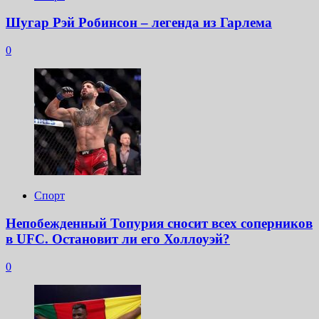
Шугар Рэй Робинсон – легенда из Гарлема
0
Спорт
Непобежденный Топурия сносит всех соперников
в UFC. Остановит ли его Холлоуэй?
0