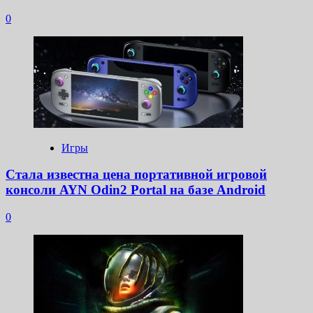
0
Игры
Стала известна цена портативной игровой
консоли AYN Odin2 Portal на базе Android
0