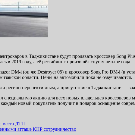
ектрокаров в Таджикистане будут продавать кроссовер Song Plus
сь в 2019 году, а её рестайлинг произошёл спустя четыре года.
zor DM-i (он же Destroyer 05) и кроссовер Song Pro DM-i (в уст
жизакской области. Цены на автомобили пока не озвучиваются.
али регион перспективным, а присутствие в Таджикистане — в
л специальную акцию для всех новых владельцев кроссоверов мар
каждый новый покупатель получит в подарок оснащение соврем
 с места ДТП
енными атташе КНР сотрудничество