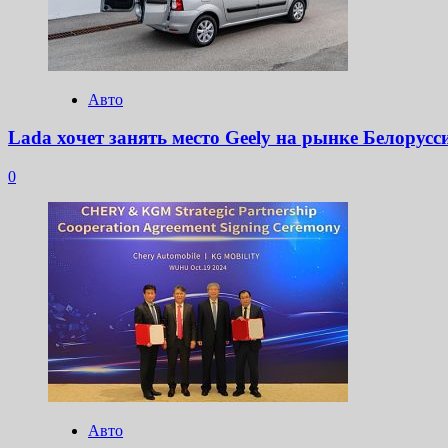
Авто
Lada хочет занять место Geely на рынке Белорусс
0
Авто