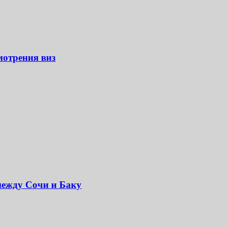
мотрения виз
между Сочи и Баку