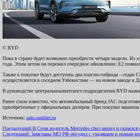
© BYD
Пока в стране будет возможно приобрести четыре модели. Из эл
года. Этим летом он пережил очередное обновление. E2 появила
Также к покупке будут доступны два плагин-гибрида – седан Cha
осуществляется в соседнем Узбекистане — на новом заводе в Д
В руководстве центральноазиатского подразделения BYD назв
Ранее стало известно, что автомобильный бренд JAC подготови
приобретенные у официальных дилеров. При покупке машины 
Источник:
auto.rambler.ru
Навигация
Предыдущий
В Сочи водитель Mercedes сбил мопед и скрылся
Следующий:
Замглавы МО РФ обсудил с уходящим и новым во
записи