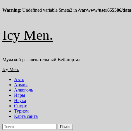
Warning
: Undefined variable $meta2 in
/var/www/user655586/data
Перейти
Icy Men.
к
содержимому
Мужской развлекательный Веб-портал.
Основное
Icy Men.
меню
Авто
Армия
Алкоголь
Игры
Наука
Спорт
Туризм
Карта сайта
Найти: