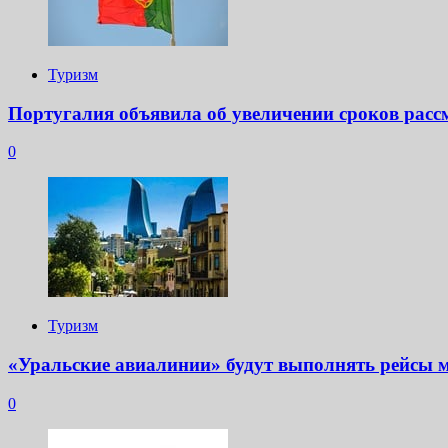
Туризм
Португалия объявила об увеличении сроков расс
0
Туризм
«Уральские авиалинии» будут выполнять рейсы 
0