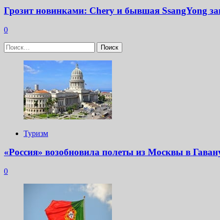
Грозит новинками: Chery и бывшая SsangYong за
0
Найти:
Туризм
«Россия» возобновила полеты из Москвы в Гаван
0