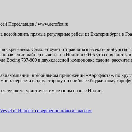
сей Переславцев / www.aeroflot.ru
возобновить прямые регулярные рейсы из Екатеринбурга в Гоа.
 воскресеньям. Самолет будет отправляться из екатеринбургског
направлении лайнер вылетит из Индии в 09:05 утра и вернется в 
а Boeing 737-800 в двухклассной компоновке салона: рассчитанн
 авиакомпании, в мобильном приложении «Аэрофлота», по круг
мость перелета в одну сторону по наиболее бюджетному тарифу 
ются лучшим туристическим сезоном на юге Индии.
essel of Hatred с совершенно новым классом