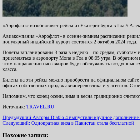
«Аэрофлот» возобновляет рейсы из Екатеринбурга в Гоа // Алек
Авиакомпания «Аэрофлот» в осенне-зимнем расписании решила 
популярный индийский курорт состоится 2 октября 2024 года.
Полеты запланированы 3 раза в неделю – по средам, субботам и
приземляться в аэропорту Мопа в Гоа в 08:05 утра. В обратном 
этом направлении пассажиров будут обслуживать воздушные суд
класса.
Билеты на эти рейсы можно приобрести на официальном сайте
офисах собственных продаж авиаперевозчика и у агентов. Стои
Напомним, что конец осени, зима и весна традиционно счита
Источник:
TRAVEL.RU
Навигация
Предыдущий
Авторы Diablo 4 выпустили крупное дополнение V
Следующий:
Однократная виза в Пакистан стала бесплатной
записи
Похожие записи: