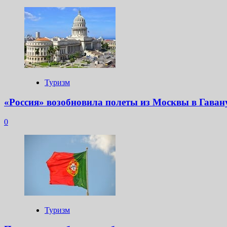
Туризм
«Россия» возобновила полеты из Москвы в Гаван
0
Туризм