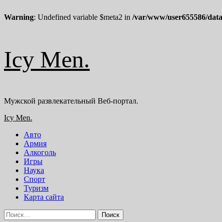
Warning
: Undefined variable $meta2 in
/var/www/user655586/data
Перейти
Icy Men.
к
содержимому
Мужской развлекательный Веб-портал.
Основное
Icy Men.
меню
Авто
Армия
Алкоголь
Игры
Наука
Спорт
Туризм
Карта сайта
Найти: