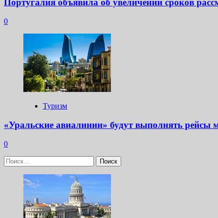
Португалия объявила об увеличении сроков расс
0
Туризм
«Уральские авиалинии» будут выполнять рейсы 
0
Найти: