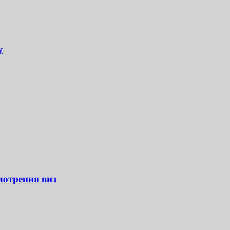
у
мотрения виз