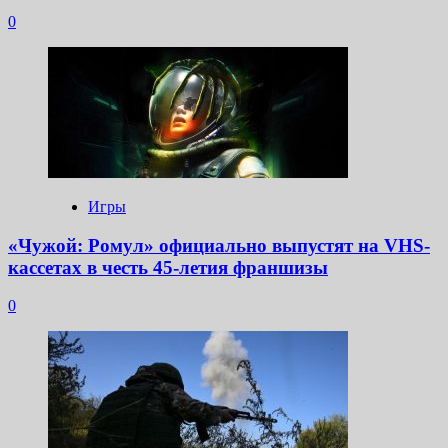
0
Игры
«Чужой: Ромул» официально выпустят на VHS-
кассетах в честь 45-летия франшизы
0