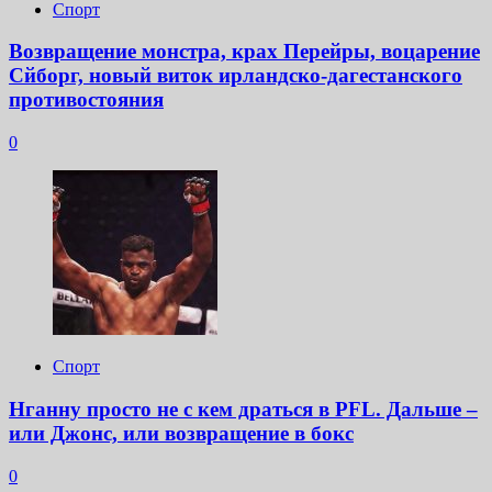
Спорт
Возвращение монстра, крах Перейры, воцарение
Сйборг, новый виток ирландско-дагестанского
противостояния
0
Спорт
Нганну просто не с кем драться в PFL. Дальше –
или Джонс, или возвращение в бокс
0