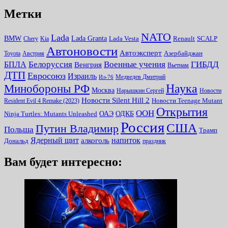
Метки
NATO
Lada
Lada Granta
BMW
Chery
Kia
Lada Vesta
Renault
SCALP
Автоновости
Автоэксперт
Toyota
Австрия
Азербайджан
Белоруссия
Военные учения
БПЛА
ГИБДД
Венгрия
Вьетнам
ДТП
Евросоюз
Израиль
Медведев Дмитрий
Ил-76
Наука
Минoбороны РФ
Москва
Нарышкин Сергей
Новости
Новости Silent Hill 2
Resident Evil 4 Remake (2023)
Новости Teenage Mutant
Открытия
ООН
ОДКБ
ОАЭ
Ninja Turtles: Mutants Unleashed
Россия
США
Путин Владимир
Польша
Трамп
Ядерный щит
алкоголь
напиток
Дональд
праздник
Вам будет интересно: