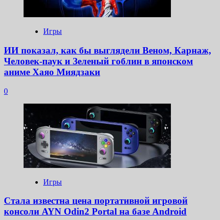
Игры
ИИ показал, как бы выглядели Веном, Карнаж,
Человек-паук и Зеленый гоблин в японском
аниме Хаяо Миядзаки
0
Игры
Стала известна цена портативной игровой
консоли AYN Odin2 Portal на базе Android