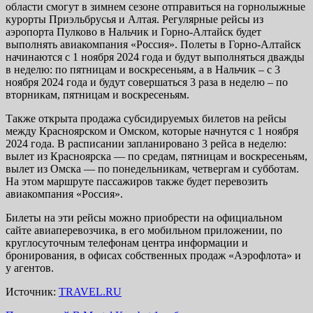
области смогут в зимнем сезоне отправиться на горнолыжные
курорты Приэльбрусья и Алтая. Регулярные рейсы из
аэропорта Пулково в Нальчик и Горно-Алтайск будет
выполнять авиакомпания «Россия». Полеты в Горно-Алтайск
начинаются с 1 ноября 2024 года и будут выполняться дважды
в неделю: по пятницам и воскресеньям, а в Нальчик – с 3
ноября 2024 года и будут совершаться 3 раза в неделю – по
вторникам, пятницам и воскресеньям.
Также открыта продажа субсидируемых билетов на рейсы
между Красноярском и Омском, которые начнутся с 1 ноября
2024 года. В расписании запланировано 3 рейса в неделю:
вылет из Красноярска — по средам, пятницам и воскресеньям,
вылет из Омска — по понедельникам, четвергам и субботам.
На этом маршруте пассажиров также будет перевозить
авиакомпания «Россия».
Билеты на эти рейсы можно приобрести на официальном
сайте авиаперевозчика, в его мобильном приложении, по
круглосуточным телефонам центра информации и
бронирования, в офисах собственных продаж «Аэрофлота» и
у агентов.
Источник:
TRAVEL.RU