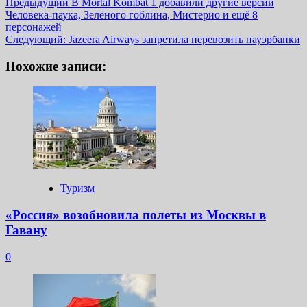
Навигация
Предыдущий
В Mortal Kombat 1 добавили другие версии
Человека-паука, Зелёного гоблина, Мистерио и ещё 8
записи
персонажей
Следующий:
Jazeera Airways запретила перевозить пауэрбанки
Похожие записи:
Туризм
«Россия» возобновила полеты из Москвы в
Гавану
0