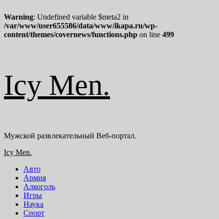
Warning
: Undefined variable $meta2 in
/var/www/user655586/data/www/ikapa.ru/wp-
content/themes/covernews/functions.php
on line
499
Перейти
Icy Men.
к
содержимому
Мужской развлекательный Веб-портал.
Основное
Icy Men.
меню
Авто
Армия
Алкоголь
Игры
Наука
Спорт